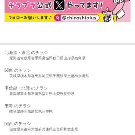
北海道・東北 のチラシ
北海道
青森県
岩手県
宮城県
秋田県
山形県
福島県
関東 のチラシ
茨城県
栃木県
群馬県
埼玉県
千葉県
東京都
神奈川県
甲信越・北陸 のチラシ
新潟県
富山県
石川県
福井県
山梨県
長野県
東海 のチラシ
岐阜県
静岡県
愛知県
三重県
関西 のチラシ
滋賀県
京都府
大阪府
兵庫県
奈良県
和歌山県