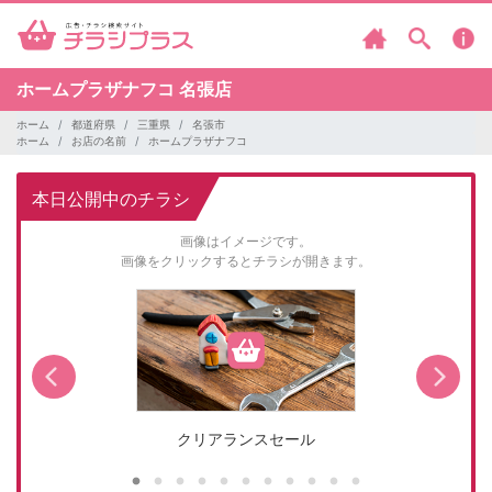
ホームプラザナフコ
名張店
ホーム
都道府県
三重県
名張市
ホーム
お店の名前
ホームプラザナフコ
本日公開中のチラシ
画像はイメージです。
画像をクリックするとチラシが開きます。
クリアランスセール