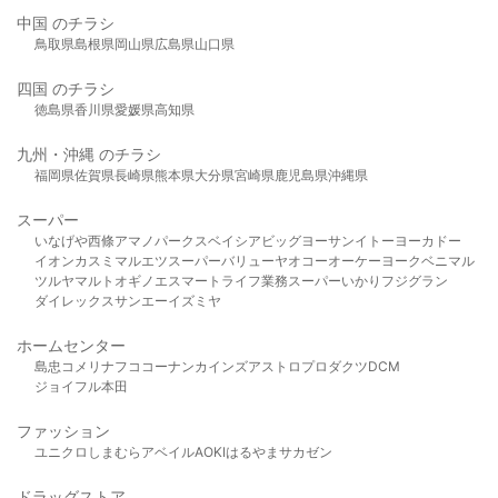
中国 のチラシ
鳥取県
島根県
岡山県
広島県
山口県
四国 のチラシ
徳島県
香川県
愛媛県
高知県
九州・沖縄 のチラシ
福岡県
佐賀県
長崎県
熊本県
大分県
宮崎県
鹿児島県
沖縄県
スーパー
いなげや
西條
アマノパークス
ベイシア
ビッグヨーサン
イトーヨーカドー
イオン
カスミ
マルエツ
スーパーバリュー
ヤオコー
オーケー
ヨークベニマル
ツルヤ
マルト
オギノ
エスマート
ライフ
業務スーパー
いかり
フジグラン
ダイレックス
サンエー
イズミヤ
ホームセンター
島忠
コメリ
ナフコ
コーナン
カインズ
アストロプロダクツ
DCM
ジョイフル本田
ファッション
ユニクロ
しまむら
アベイル
AOKI
はるやま
サカゼン
ドラッグストア