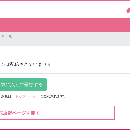
十和田店
ラシは配信されていません
たお店は
「
トップページ
」に表示されます。
式店舗ページを開く