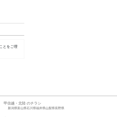
ことをご理
甲信越・北陸 のチラシ
新潟県
富山県
石川県
福井県
山梨県
長野県