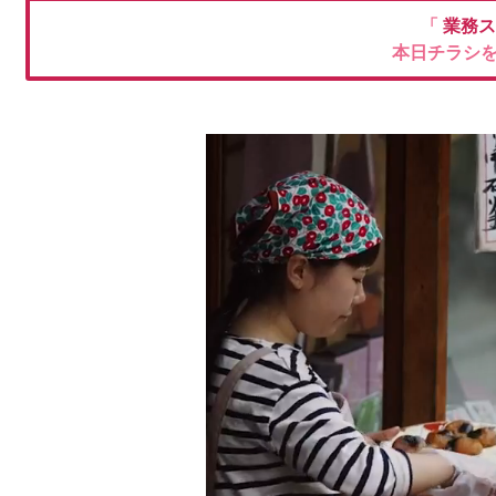
「
業務ス
本日チラシ