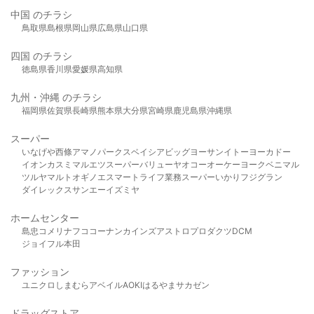
中国 のチラシ
鳥取県
島根県
岡山県
広島県
山口県
四国 のチラシ
徳島県
香川県
愛媛県
高知県
九州・沖縄 のチラシ
福岡県
佐賀県
長崎県
熊本県
大分県
宮崎県
鹿児島県
沖縄県
スーパー
いなげや
西條
アマノパークス
ベイシア
ビッグヨーサン
イトーヨーカドー
イオン
カスミ
マルエツ
スーパーバリュー
ヤオコー
オーケー
ヨークベニマル
ツルヤ
マルト
オギノ
エスマート
ライフ
業務スーパー
いかり
フジグラン
ダイレックス
サンエー
イズミヤ
ホームセンター
島忠
コメリ
ナフコ
コーナン
カインズ
アストロプロダクツ
DCM
ジョイフル本田
ファッション
ユニクロ
しまむら
アベイル
AOKI
はるやま
サカゼン
ドラッグストア