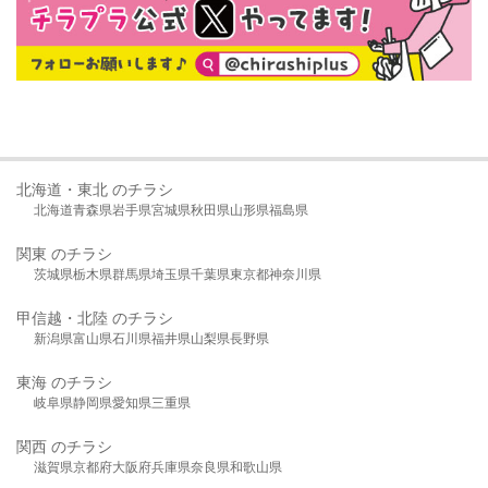
北海道・東北 のチラシ
北海道
青森県
岩手県
宮城県
秋田県
山形県
福島県
関東 のチラシ
茨城県
栃木県
群馬県
埼玉県
千葉県
東京都
神奈川県
甲信越・北陸 のチラシ
新潟県
富山県
石川県
福井県
山梨県
長野県
東海 のチラシ
岐阜県
静岡県
愛知県
三重県
関西 のチラシ
滋賀県
京都府
大阪府
兵庫県
奈良県
和歌山県