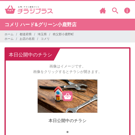
コメリ
ハード&グリーン小鹿野店
ホーム
都道府県
埼玉県
秩父郡小鹿野町
ホーム
お店の名前
コメリ
本日公開中のチラシ
画像はイメージです。
画像をクリックするとチラシが開きます。
本日公開中のチラシ