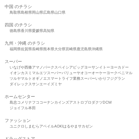
中国 のチラシ
鳥取県
島根県
岡山県
広島県
山口県
四国 のチラシ
徳島県
香川県
愛媛県
高知県
九州・沖縄 のチラシ
福岡県
佐賀県
長崎県
熊本県
大分県
宮崎県
鹿児島県
沖縄県
スーパー
いなげや
西條
アマノパークス
ベイシア
ビッグヨーサン
イトーヨーカドー
イオン
カスミ
マルエツ
スーパーバリュー
ヤオコー
オーケー
ヨークベニマル
ツルヤ
マルト
オギノ
エスマート
ライフ
業務スーパー
いかり
フジグラン
ダイレックス
サンエー
イズミヤ
ホームセンター
島忠
コメリ
ナフコ
コーナン
カインズ
アストロプロダクツ
DCM
ジョイフル本田
ファッション
ユニクロ
しまむら
アベイル
AOKI
はるやま
サカゼン
ドラッグストア