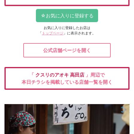
お気に入りに登録したお店は
「
トップページ
」に表示されます。
公式店舗ページを開く
「
クスリのアオキ
高田店
」周辺で
本日チラシを掲載している店舗一覧を開く