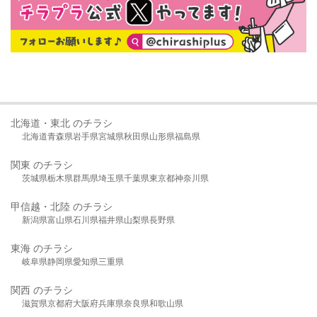
北海道・東北 のチラシ
北海道
青森県
岩手県
宮城県
秋田県
山形県
福島県
関東 のチラシ
茨城県
栃木県
群馬県
埼玉県
千葉県
東京都
神奈川県
甲信越・北陸 のチラシ
新潟県
富山県
石川県
福井県
山梨県
長野県
東海 のチラシ
岐阜県
静岡県
愛知県
三重県
関西 のチラシ
滋賀県
京都府
大阪府
兵庫県
奈良県
和歌山県