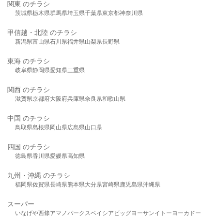
関東 のチラシ
茨城県
栃木県
群馬県
埼玉県
千葉県
東京都
神奈川県
甲信越・北陸 のチラシ
新潟県
富山県
石川県
福井県
山梨県
長野県
東海 のチラシ
岐阜県
静岡県
愛知県
三重県
関西 のチラシ
滋賀県
京都府
大阪府
兵庫県
奈良県
和歌山県
中国 のチラシ
鳥取県
島根県
岡山県
広島県
山口県
四国 のチラシ
徳島県
香川県
愛媛県
高知県
九州・沖縄 のチラシ
福岡県
佐賀県
長崎県
熊本県
大分県
宮崎県
鹿児島県
沖縄県
スーパー
いなげや
西條
アマノパークス
ベイシア
ビッグヨーサン
イトーヨーカドー