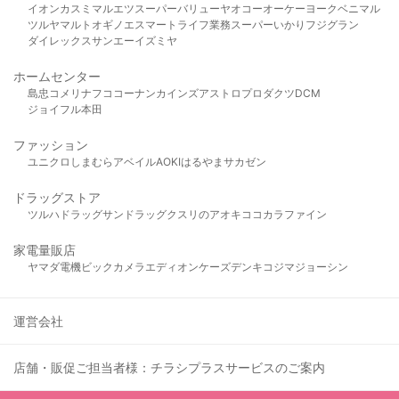
イオン
カスミ
マルエツ
スーパーバリュー
ヤオコー
オーケー
ヨークベニマル
ツルヤ
マルト
オギノ
エスマート
ライフ
業務スーパー
いかり
フジグラン
ダイレックス
サンエー
イズミヤ
ホームセンター
島忠
コメリ
ナフコ
コーナン
カインズ
アストロプロダクツ
DCM
ジョイフル本田
ファッション
ユニクロ
しまむら
アベイル
AOKI
はるやま
サカゼン
ドラッグストア
ツルハドラッグ
サンドラッグ
クスリのアオキ
ココカラファイン
家電量販店
ヤマダ電機
ビックカメラ
エディオン
ケーズデンキ
コジマ
ジョーシン
運営会社
店舗・販促ご担当者様：チラシプラスサービスのご案内