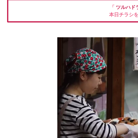
「
ツルハド
本日チラシ