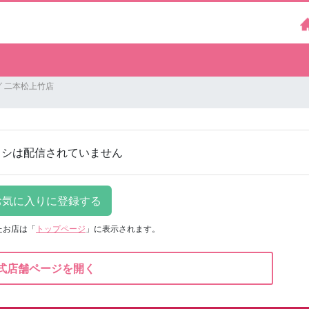
 二本松上竹店
ラシは配信されていません
たお店は
「
トップページ
」に表示されます。
式店舗ページを開く