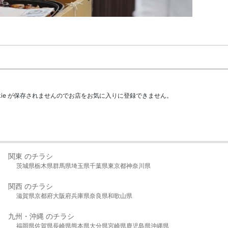
kie が保存されませんのでお店をお気に入りに登録できません。
関東 のチラシ
茨城県
栃木県
群馬県
埼玉県
千葉県
東京都
神奈川県
関西 のチラシ
滋賀県
京都府
大阪府
兵庫県
奈良県
和歌山県
九州・沖縄 のチラシ
福岡県
佐賀県
長崎県
熊本県
大分県
宮崎県
鹿児島県
沖縄県