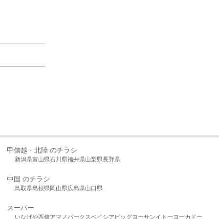
甲信越・北陸 のチラシ
新潟県
富山県
石川県
福井県
山梨県
長野県
中国 のチラシ
鳥取県
島根県
岡山県
広島県
山口県
スーパー
いなげや
西條
アマノパークス
ベイシア
ビッグヨーサン
イトーヨーカドー