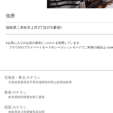
住所
福島県二本松市上竹2丁目275番地1
※お気に入りのお店の保存に
cookie
を利用しています。
ブラウザのプライベートモードやシークレットモードでご利用の場合は coo
北海道・東北 のチラシ
北海道
青森県
岩手県
宮城県
秋田県
山形県
福島県
東海 のチラシ
岐阜県
静岡県
愛知県
三重県
四国 のチラシ
徳島県
香川県
愛媛県
高知県