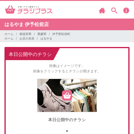
はるやま
伊予松前店
ホーム
都道府県
愛媛県
伊予郡松前町
ホーム
お店の名前
はるやま
本日公開中のチラシ
画像はイメージです。
画像をクリックするとチラシが開きます。
本日公開中のチラシ