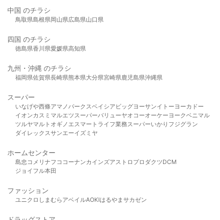
中国 のチラシ
鳥取県
島根県
岡山県
広島県
山口県
四国 のチラシ
徳島県
香川県
愛媛県
高知県
九州・沖縄 のチラシ
福岡県
佐賀県
長崎県
熊本県
大分県
宮崎県
鹿児島県
沖縄県
スーパー
いなげや
西條
アマノパークス
ベイシア
ビッグヨーサン
イトーヨーカドー
イオン
カスミ
マルエツ
スーパーバリュー
ヤオコー
オーケー
ヨークベニマル
ツルヤ
マルト
オギノ
エスマート
ライフ
業務スーパー
いかり
フジグラン
ダイレックス
サンエー
イズミヤ
ホームセンター
島忠
コメリ
ナフコ
コーナン
カインズ
アストロプロダクツ
DCM
ジョイフル本田
ファッション
ユニクロ
しまむら
アベイル
AOKI
はるやま
サカゼン
ドラッグストア