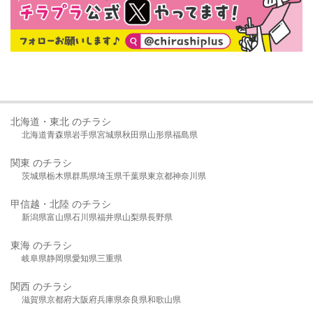
北海道・東北 のチラシ
北海道
青森県
岩手県
宮城県
秋田県
山形県
福島県
関東 のチラシ
茨城県
栃木県
群馬県
埼玉県
千葉県
東京都
神奈川県
甲信越・北陸 のチラシ
新潟県
富山県
石川県
福井県
山梨県
長野県
東海 のチラシ
岐阜県
静岡県
愛知県
三重県
関西 のチラシ
滋賀県
京都府
大阪府
兵庫県
奈良県
和歌山県