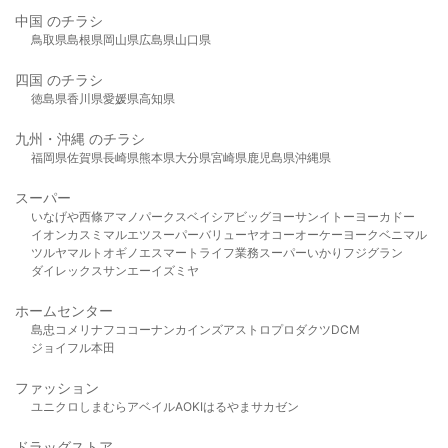
中国 のチラシ
鳥取県
島根県
岡山県
広島県
山口県
四国 のチラシ
徳島県
香川県
愛媛県
高知県
九州・沖縄 のチラシ
福岡県
佐賀県
長崎県
熊本県
大分県
宮崎県
鹿児島県
沖縄県
スーパー
いなげや
西條
アマノパークス
ベイシア
ビッグヨーサン
イトーヨーカドー
イオン
カスミ
マルエツ
スーパーバリュー
ヤオコー
オーケー
ヨークベニマル
ツルヤ
マルト
オギノ
エスマート
ライフ
業務スーパー
いかり
フジグラン
ダイレックス
サンエー
イズミヤ
ホームセンター
島忠
コメリ
ナフコ
コーナン
カインズ
アストロプロダクツ
DCM
ジョイフル本田
ファッション
ユニクロ
しまむら
アベイル
AOKI
はるやま
サカゼン
ドラッグストア