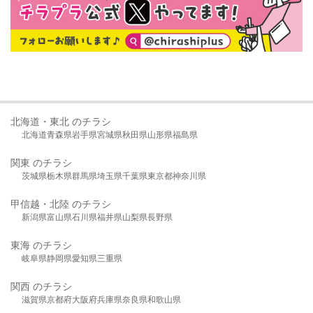
北海道・東北 のチラシ
北海道
青森県
岩手県
宮城県
秋田県
山形県
福島県
関東 のチラシ
茨城県
栃木県
群馬県
埼玉県
千葉県
東京都
神奈川県
甲信越・北陸 のチラシ
新潟県
富山県
石川県
福井県
山梨県
長野県
東海 のチラシ
岐阜県
静岡県
愛知県
三重県
関西 のチラシ
滋賀県
京都府
大阪府
兵庫県
奈良県
和歌山県