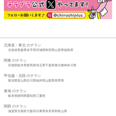
北海道・東北 のチラシ
北海道
青森県
岩手県
宮城県
秋田県
山形県
福島県
関東 のチラシ
茨城県
栃木県
群馬県
埼玉県
千葉県
東京都
神奈川県
甲信越・北陸 のチラシ
新潟県
富山県
石川県
福井県
山梨県
長野県
東海 のチラシ
岐阜県
静岡県
愛知県
三重県
関西 のチラシ
滋賀県
京都府
大阪府
兵庫県
奈良県
和歌山県