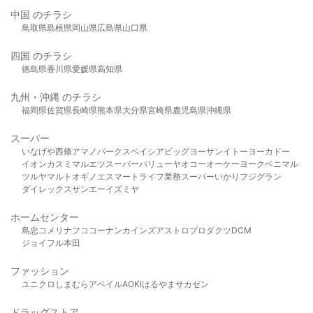
中国 のチラシ
鳥取県
島根県
岡山県
広島県
山口県
四国 のチラシ
徳島県
香川県
愛媛県
高知県
九州・沖縄 のチラシ
福岡県
佐賀県
長崎県
熊本県
大分県
宮崎県
鹿児島県
沖縄県
スーパー
いなげや
西條
アマノパークス
ベイシア
ビッグヨーサン
イトーヨーカドー
イオン
カスミ
マルエツ
スーパーバリュー
ヤオコー
オーケー
ヨークベニマル
ツルヤ
マルト
オギノ
エスマート
ライフ
業務スーパー
いかり
フジグラン
ダイレックス
サンエー
イズミヤ
ホームセンター
島忠
コメリ
ナフコ
コーナン
カインズ
アストロプロダクツ
DCM
ジョイフル本田
ファッション
ユニクロ
しまむら
アベイル
AOKI
はるやま
サカゼン
ドラッグストア