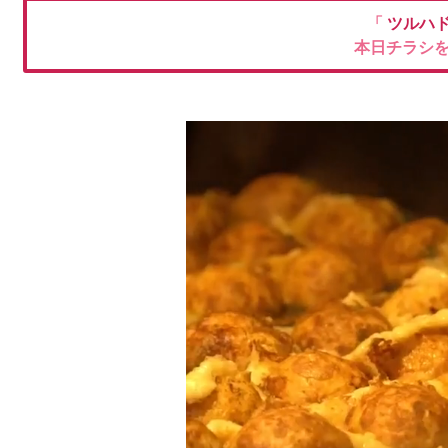
「
ツルハ
本日チラシ