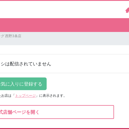
グ 西野3条店
ラシは配信されていません
たお店は
「
トップページ
」に表示されます。
式店舗ページを開く