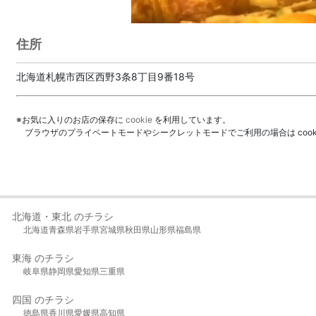
住所
北海道札幌市西区西野3条8丁目9番18号
※お気に入りのお店の保存に
cookie
を利用しています。
ブラウザのプライベートモードやシークレットモードでご利用の場合は coo
北海道・東北 のチラシ
北海道
青森県
岩手県
宮城県
秋田県
山形県
福島県
東海 のチラシ
岐阜県
静岡県
愛知県
三重県
四国 のチラシ
徳島県
香川県
愛媛県
高知県