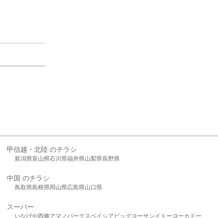
甲信越・北陸 のチラシ
新潟県
富山県
石川県
福井県
山梨県
長野県
中国 のチラシ
鳥取県
島根県
岡山県
広島県
山口県
スーパー
いなげや
西條
アマノパークス
ベイシア
ビッグヨーサン
イトーヨーカドー