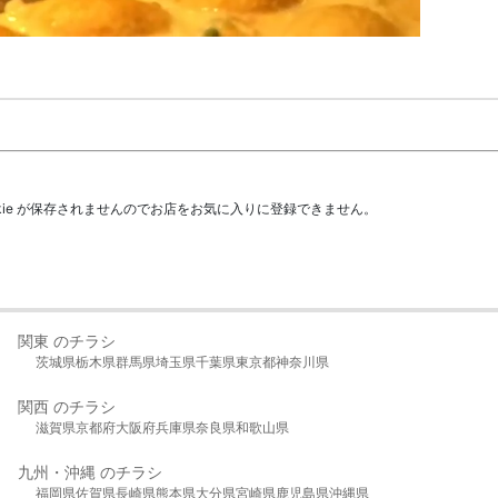
kie が保存されませんのでお店をお気に入りに登録できません。
関東 のチラシ
茨城県
栃木県
群馬県
埼玉県
千葉県
東京都
神奈川県
関西 のチラシ
滋賀県
京都府
大阪府
兵庫県
奈良県
和歌山県
九州・沖縄 のチラシ
福岡県
佐賀県
長崎県
熊本県
大分県
宮崎県
鹿児島県
沖縄県