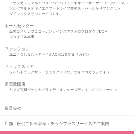
イオン
カスミ
マルエツ
スーパーバリュー
ヤオコー
オーケー
ヨークベニマル
ツルヤ
マルト
オギノ
エスマート
ライフ
業務スーパー
いかり
フジグラン
ダイレックス
サンエー
イズミヤ
ホームセンター
島忠
コメリ
ナフコ
コーナン
カインズ
アストロプロダクツ
DCM
ジョイフル本田
ファッション
ユニクロ
しまむら
アベイル
AOKI
はるやま
サカゼン
ドラッグストア
ツルハドラッグ
サンドラッグ
クスリのアオキ
ココカラファイン
家電量販店
ヤマダ電機
ビックカメラ
エディオン
ケーズデンキ
コジマ
ジョーシン
運営会社
店舗・販促ご担当者様：チラシプラスサービスのご案内