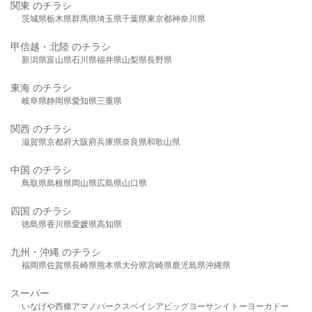
関東 のチラシ
茨城県
栃木県
群馬県
埼玉県
千葉県
東京都
神奈川県
甲信越・北陸 のチラシ
新潟県
富山県
石川県
福井県
山梨県
長野県
東海 のチラシ
岐阜県
静岡県
愛知県
三重県
関西 のチラシ
滋賀県
京都府
大阪府
兵庫県
奈良県
和歌山県
中国 のチラシ
鳥取県
島根県
岡山県
広島県
山口県
四国 のチラシ
徳島県
香川県
愛媛県
高知県
九州・沖縄 のチラシ
福岡県
佐賀県
長崎県
熊本県
大分県
宮崎県
鹿児島県
沖縄県
スーパー
いなげや
西條
アマノパークス
ベイシア
ビッグヨーサン
イトーヨーカドー