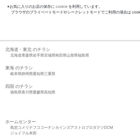
※お気に入りのお店の保存に
cookie
を利用しています。
ブラウザのプライベートモードやシークレットモードでご利用の場合は coo
北海道・東北 のチラシ
北海道
青森県
岩手県
宮城県
秋田県
山形県
福島県
東海 のチラシ
岐阜県
静岡県
愛知県
三重県
四国 のチラシ
徳島県
香川県
愛媛県
高知県
ホームセンター
島忠
コメリ
ナフコ
コーナン
カインズ
アストロプロダクツ
DCM
ジョイフル本田