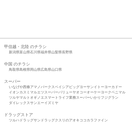
甲信越・北陸 のチラシ
新潟県
富山県
石川県
福井県
山梨県
長野県
中国 のチラシ
鳥取県
島根県
岡山県
広島県
山口県
スーパー
いなげや
西條
アマノパークス
ベイシア
ビッグヨーサン
イトーヨーカドー
イオン
カスミ
マルエツ
スーパーバリュー
ヤオコー
オーケー
ヨークベニマル
ツルヤ
マルト
オギノ
エスマート
ライフ
業務スーパー
いかり
フジグラン
ダイレックス
サンエー
イズミヤ
ドラッグストア
ツルハドラッグ
サンドラッグ
クスリのアオキ
ココカラファイン