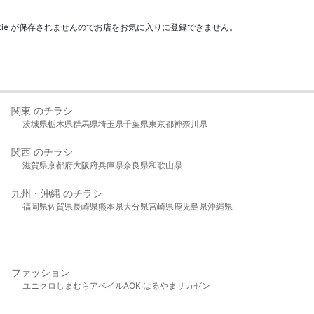
kie が保存されませんのでお店をお気に入りに登録できません。
関東 のチラシ
茨城県
栃木県
群馬県
埼玉県
千葉県
東京都
神奈川県
関西 のチラシ
滋賀県
京都府
大阪府
兵庫県
奈良県
和歌山県
九州・沖縄 のチラシ
福岡県
佐賀県
長崎県
熊本県
大分県
宮崎県
鹿児島県
沖縄県
ファッション
ユニクロ
しまむら
アベイル
AOKI
はるやま
サカゼン