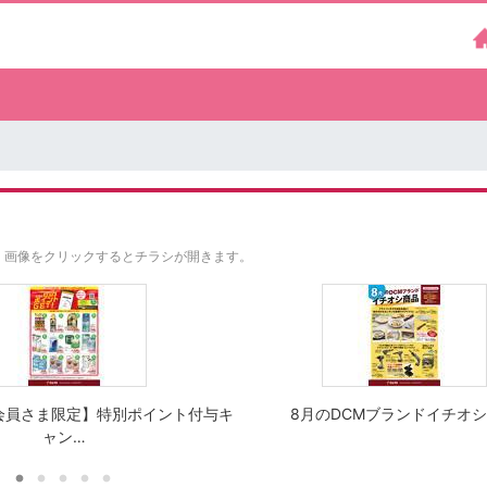
。
画像をクリックするとチラシが開きます。
会員さま限定】特別ポイント付与キ
8月のDCMブランドイチオ
ャン…