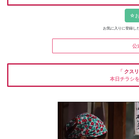
お気に入りに登録し
公
「
クスリ
本日チラシ