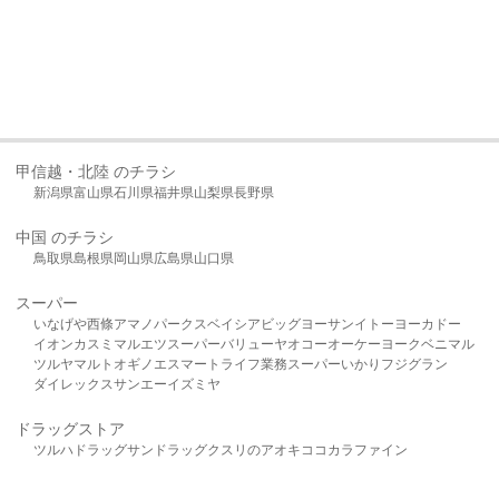
甲信越・北陸 のチラシ
新潟県
富山県
石川県
福井県
山梨県
長野県
中国 のチラシ
鳥取県
島根県
岡山県
広島県
山口県
スーパー
いなげや
西條
アマノパークス
ベイシア
ビッグヨーサン
イトーヨーカドー
イオン
カスミ
マルエツ
スーパーバリュー
ヤオコー
オーケー
ヨークベニマル
ツルヤ
マルト
オギノ
エスマート
ライフ
業務スーパー
いかり
フジグラン
ダイレックス
サンエー
イズミヤ
ドラッグストア
ツルハドラッグ
サンドラッグ
クスリのアオキ
ココカラファイン