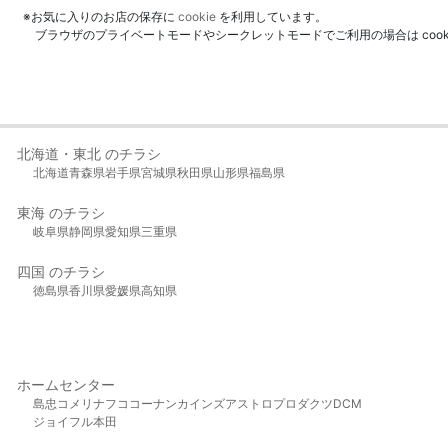
※お気に入りのお店の保存に
cookie
を利用しています。
ブラウザのプライベートモードやシークレットモードでご利用の場合は coo
北海道・東北 のチラシ
北海道
青森県
岩手県
宮城県
秋田県
山形県
福島県
東海 のチラシ
岐阜県
静岡県
愛知県
三重県
四国 のチラシ
徳島県
香川県
愛媛県
高知県
ホームセンター
島忠
コメリ
ナフコ
コーナン
カインズ
アストロプロダクツ
DCM
ジョイフル本田