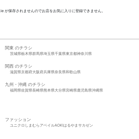
kie が保存されませんのでお店をお気に入りに登録できません。
関東 のチラシ
茨城県
栃木県
群馬県
埼玉県
千葉県
東京都
神奈川県
関西 のチラシ
滋賀県
京都府
大阪府
兵庫県
奈良県
和歌山県
九州・沖縄 のチラシ
福岡県
佐賀県
長崎県
熊本県
大分県
宮崎県
鹿児島県
沖縄県
ファッション
ユニクロ
しまむら
アベイル
AOKI
はるやま
サカゼン