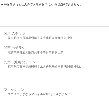
kie が保存されませんのでお店をお気に入りに登録できません。
関東 のチラシ
茨城県
栃木県
群馬県
埼玉県
千葉県
東京都
神奈川県
関西 のチラシ
滋賀県
京都府
大阪府
兵庫県
奈良県
和歌山県
九州・沖縄 のチラシ
福岡県
佐賀県
長崎県
熊本県
大分県
宮崎県
鹿児島県
沖縄県
ファッション
ユニクロ
しまむら
アベイル
AOKI
はるやま
サカゼン