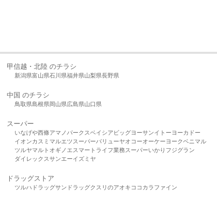
甲信越・北陸 のチラシ
新潟県
富山県
石川県
福井県
山梨県
長野県
中国 のチラシ
鳥取県
島根県
岡山県
広島県
山口県
スーパー
いなげや
西條
アマノパークス
ベイシア
ビッグヨーサン
イトーヨーカドー
イオン
カスミ
マルエツ
スーパーバリュー
ヤオコー
オーケー
ヨークベニマル
ツルヤ
マルト
オギノ
エスマート
ライフ
業務スーパー
いかり
フジグラン
ダイレックス
サンエー
イズミヤ
ドラッグストア
ツルハドラッグ
サンドラッグ
クスリのアオキ
ココカラファイン