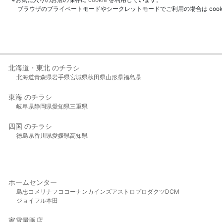
ブラウザのプライベートモードやシークレットモードでご利用の場合は coo
北海道・東北 のチラシ
北海道
青森県
岩手県
宮城県
秋田県
山形県
福島県
東海 のチラシ
岐阜県
静岡県
愛知県
三重県
四国 のチラシ
徳島県
香川県
愛媛県
高知県
ホームセンター
島忠
コメリ
ナフコ
コーナン
カインズ
アストロプロダクツ
DCM
ジョイフル本田
家電量販店