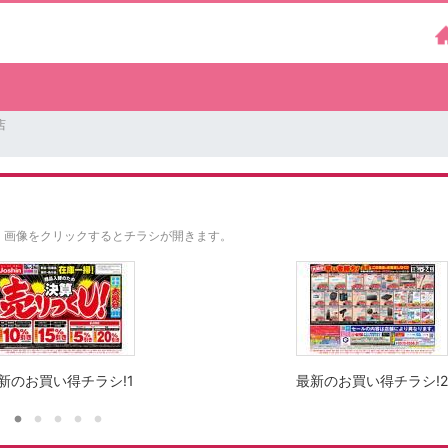
店
。
画像をクリックするとチラシが開きます。
新のお買い得チラシ!1
最新のお買い得チラシ!2