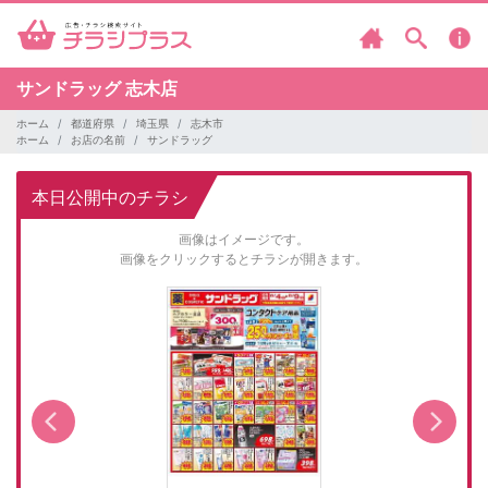
サンドラッグ
志木店
ホーム
都道府県
埼玉県
志木市
ホーム
お店の名前
サンドラッグ
本日公開中のチラシ
画像はイメージです。
画像をクリックするとチラシが開きます。