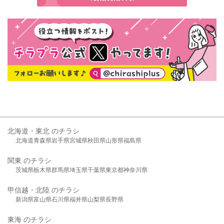
北海道・東北 のチラシ
北海道
青森県
岩手県
宮城県
秋田県
山形県
福島県
関東 のチラシ
茨城県
栃木県
群馬県
埼玉県
千葉県
東京都
神奈川県
甲信越・北陸 のチラシ
新潟県
富山県
石川県
福井県
山梨県
長野県
東海 のチラシ