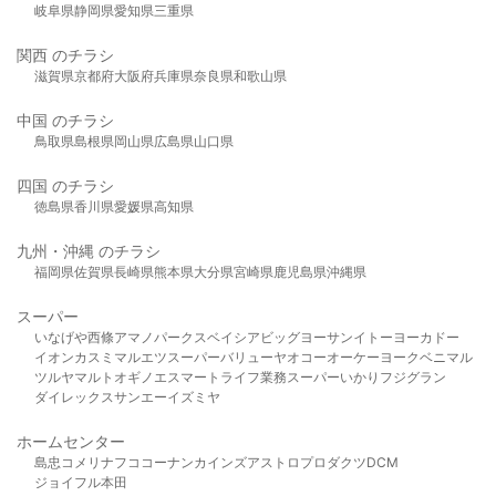
岐阜県
静岡県
愛知県
三重県
関西 のチラシ
滋賀県
京都府
大阪府
兵庫県
奈良県
和歌山県
中国 のチラシ
鳥取県
島根県
岡山県
広島県
山口県
四国 のチラシ
徳島県
香川県
愛媛県
高知県
九州・沖縄 のチラシ
福岡県
佐賀県
長崎県
熊本県
大分県
宮崎県
鹿児島県
沖縄県
スーパー
いなげや
西條
アマノパークス
ベイシア
ビッグヨーサン
イトーヨーカドー
イオン
カスミ
マルエツ
スーパーバリュー
ヤオコー
オーケー
ヨークベニマル
ツルヤ
マルト
オギノ
エスマート
ライフ
業務スーパー
いかり
フジグラン
ダイレックス
サンエー
イズミヤ
ホームセンター
島忠
コメリ
ナフコ
コーナン
カインズ
アストロプロダクツ
DCM
ジョイフル本田