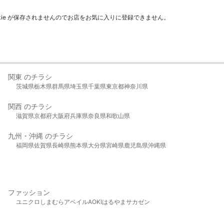
kie が保存されませんのでお店をお気に入りに登録できません。
関東 のチラシ
茨城県
栃木県
群馬県
埼玉県
千葉県
東京都
神奈川県
関西 のチラシ
滋賀県
京都府
大阪府
兵庫県
奈良県
和歌山県
九州・沖縄 のチラシ
福岡県
佐賀県
長崎県
熊本県
大分県
宮崎県
鹿児島県
沖縄県
ファッション
ユニクロ
しまむら
アベイル
AOKI
はるやま
サカゼン