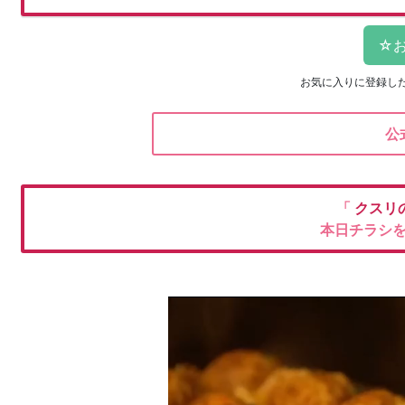
お気に入りに登録し
公
「
クスリ
本日チラシ