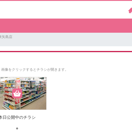
東矢島店
。
画像をクリックするとチラシが開きます。
本日公開中のチラシ