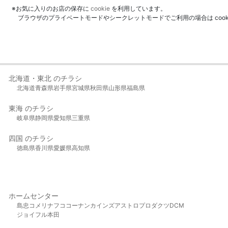
※お気に入りのお店の保存に
cookie
を利用しています。
ブラウザのプライベートモードやシークレットモードでご利用の場合は coo
北海道・東北 のチラシ
北海道
青森県
岩手県
宮城県
秋田県
山形県
福島県
東海 のチラシ
岐阜県
静岡県
愛知県
三重県
四国 のチラシ
徳島県
香川県
愛媛県
高知県
ホームセンター
島忠
コメリ
ナフコ
コーナン
カインズ
アストロプロダクツ
DCM
ジョイフル本田