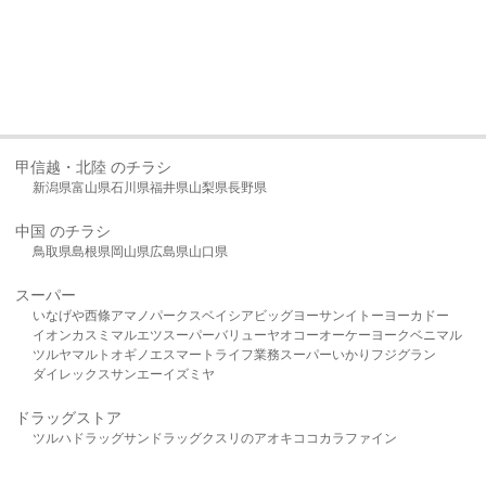
甲信越・北陸 のチラシ
新潟県
富山県
石川県
福井県
山梨県
長野県
中国 のチラシ
鳥取県
島根県
岡山県
広島県
山口県
スーパー
いなげや
西條
アマノパークス
ベイシア
ビッグヨーサン
イトーヨーカドー
イオン
カスミ
マルエツ
スーパーバリュー
ヤオコー
オーケー
ヨークベニマル
ツルヤ
マルト
オギノ
エスマート
ライフ
業務スーパー
いかり
フジグラン
ダイレックス
サンエー
イズミヤ
ドラッグストア
ツルハドラッグ
サンドラッグ
クスリのアオキ
ココカラファイン