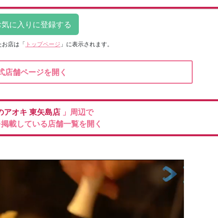
たお店は
「
トップページ
」に表示されます。
式店舗ページを開く
のアオキ
東矢島店
」周辺で
を掲載している店舗一覧を開く