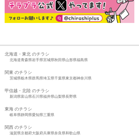
北海道・東北 のチラシ
北海道
青森県
岩手県
宮城県
秋田県
山形県
福島県
関東 のチラシ
茨城県
栃木県
群馬県
埼玉県
千葉県
東京都
神奈川県
甲信越・北陸 のチラシ
新潟県
富山県
石川県
福井県
山梨県
長野県
東海 のチラシ
岐阜県
静岡県
愛知県
三重県
関西 のチラシ
滋賀県
京都府
大阪府
兵庫県
奈良県
和歌山県