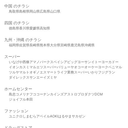
中国 のチラシ
鳥取県
島根県
岡山県
広島県
山口県
四国 のチラシ
徳島県
香川県
愛媛県
高知県
九州・沖縄 のチラシ
福岡県
佐賀県
長崎県
熊本県
大分県
宮崎県
鹿児島県
沖縄県
スーパー
いなげや
西條
アマノパークス
ベイシア
ビッグヨーサン
イトーヨーカドー
イオン
カスミ
マルエツ
スーパーバリュー
ヤオコー
オーケー
ヨークベニマル
ツルヤ
マルト
オギノ
エスマート
ライフ
業務スーパー
いかり
フジグラン
ダイレックス
サンエー
イズミヤ
ホームセンター
島忠
コメリ
ナフコ
コーナン
カインズ
アストロプロダクツ
DCM
ジョイフル本田
ファッション
ユニクロ
しまむら
アベイル
AOKI
はるやま
サカゼン
ドラッグストア