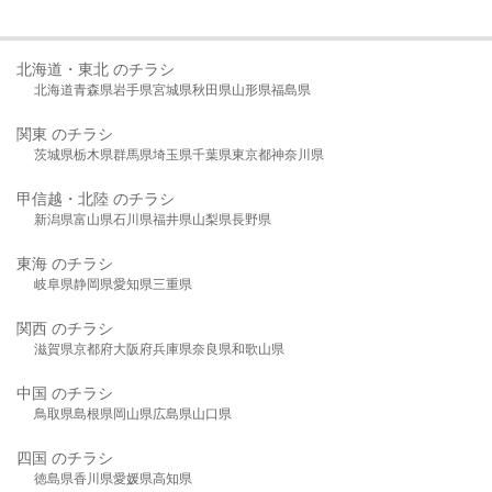
北海道・東北 のチラシ
北海道
青森県
岩手県
宮城県
秋田県
山形県
福島県
関東 のチラシ
茨城県
栃木県
群馬県
埼玉県
千葉県
東京都
神奈川県
甲信越・北陸 のチラシ
新潟県
富山県
石川県
福井県
山梨県
長野県
東海 のチラシ
岐阜県
静岡県
愛知県
三重県
関西 のチラシ
滋賀県
京都府
大阪府
兵庫県
奈良県
和歌山県
中国 のチラシ
鳥取県
島根県
岡山県
広島県
山口県
四国 のチラシ
徳島県
香川県
愛媛県
高知県