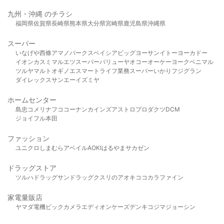
九州・沖縄 のチラシ
福岡県
佐賀県
長崎県
熊本県
大分県
宮崎県
鹿児島県
沖縄県
スーパー
いなげや
西條
アマノパークス
ベイシア
ビッグヨーサン
イトーヨーカドー
イオン
カスミ
マルエツ
スーパーバリュー
ヤオコー
オーケー
ヨークベニマル
ツルヤ
マルト
オギノ
エスマート
ライフ
業務スーパー
いかり
フジグラン
ダイレックス
サンエー
イズミヤ
ホームセンター
島忠
コメリ
ナフコ
コーナン
カインズ
アストロプロダクツ
DCM
ジョイフル本田
ファッション
ユニクロ
しまむら
アベイル
AOKI
はるやま
サカゼン
ドラッグストア
ツルハドラッグ
サンドラッグ
クスリのアオキ
ココカラファイン
家電量販店
ヤマダ電機
ビックカメラ
エディオン
ケーズデンキ
コジマ
ジョーシン