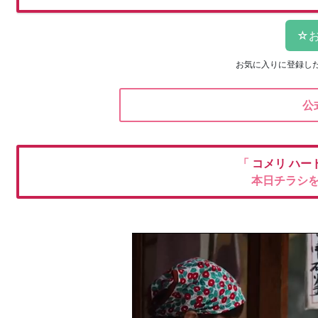
お気に入りに登録し
公
「
コメリ
ハー
本日チラシ