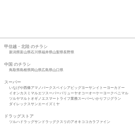
甲信越・北陸 のチラシ
新潟県
富山県
石川県
福井県
山梨県
長野県
中国 のチラシ
鳥取県
島根県
岡山県
広島県
山口県
スーパー
いなげや
西條
アマノパークス
ベイシア
ビッグヨーサン
イトーヨーカドー
イオン
カスミ
マルエツ
スーパーバリュー
ヤオコー
オーケー
ヨークベニマル
ツルヤ
マルト
オギノ
エスマート
ライフ
業務スーパー
いかり
フジグラン
ダイレックス
サンエー
イズミヤ
ドラッグストア
ツルハドラッグ
サンドラッグ
クスリのアオキ
ココカラファイン