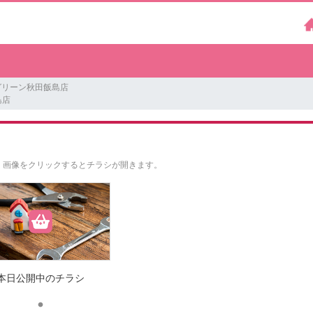
グリーン秋田飯島店
島店
。
画像をクリックするとチラシが開きます。
本日公開中のチラシ