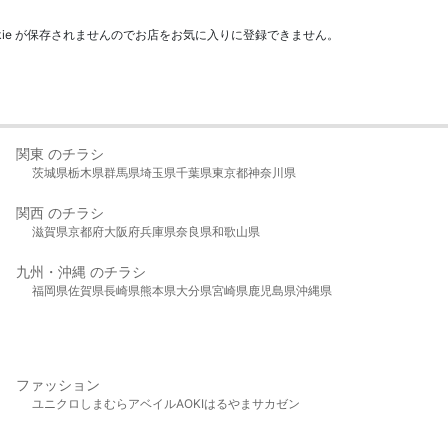
kie が保存されませんのでお店をお気に入りに登録できません。
関東 のチラシ
茨城県
栃木県
群馬県
埼玉県
千葉県
東京都
神奈川県
関西 のチラシ
滋賀県
京都府
大阪府
兵庫県
奈良県
和歌山県
九州・沖縄 のチラシ
福岡県
佐賀県
長崎県
熊本県
大分県
宮崎県
鹿児島県
沖縄県
ファッション
ユニクロ
しまむら
アベイル
AOKI
はるやま
サカゼン