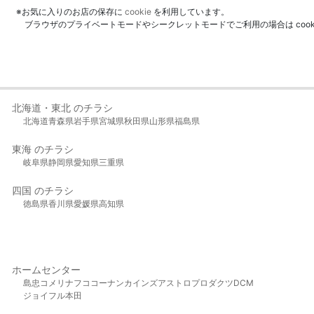
※お気に入りのお店の保存に
cookie
を利用しています。
ブラウザのプライベートモードやシークレットモードでご利用の場合は coo
北海道・東北 のチラシ
北海道
青森県
岩手県
宮城県
秋田県
山形県
福島県
東海 のチラシ
岐阜県
静岡県
愛知県
三重県
四国 のチラシ
徳島県
香川県
愛媛県
高知県
ホームセンター
島忠
コメリ
ナフコ
コーナン
カインズ
アストロプロダクツ
DCM
ジョイフル本田