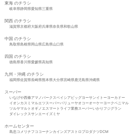
東海 のチラシ
岐阜県
静岡県
愛知県
三重県
関西 のチラシ
滋賀県
京都府
大阪府
兵庫県
奈良県
和歌山県
中国 のチラシ
鳥取県
島根県
岡山県
広島県
山口県
四国 のチラシ
徳島県
香川県
愛媛県
高知県
九州・沖縄 のチラシ
福岡県
佐賀県
長崎県
熊本県
大分県
宮崎県
鹿児島県
沖縄県
スーパー
いなげや
西條
アマノパークス
ベイシア
ビッグヨーサン
イトーヨーカドー
イオン
カスミ
マルエツ
スーパーバリュー
ヤオコー
オーケー
ヨークベニマル
ツルヤ
マルト
オギノ
エスマート
ライフ
業務スーパー
いかり
フジグラン
ダイレックス
サンエー
イズミヤ
ホームセンター
島忠
コメリ
ナフコ
コーナン
カインズ
アストロプロダクツ
DCM