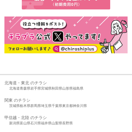
北海道・東北 のチラシ
北海道
青森県
岩手県
宮城県
秋田県
山形県
福島県
関東 のチラシ
茨城県
栃木県
群馬県
埼玉県
千葉県
東京都
神奈川県
甲信越・北陸 のチラシ
新潟県
富山県
石川県
福井県
山梨県
長野県