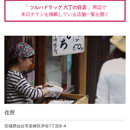
「
ツルハドラッグ
六丁の目店
」周辺で
本日チラシを掲載している店舗一覧を開く
住所
宮城県仙台市若林区伊在1丁目8-4