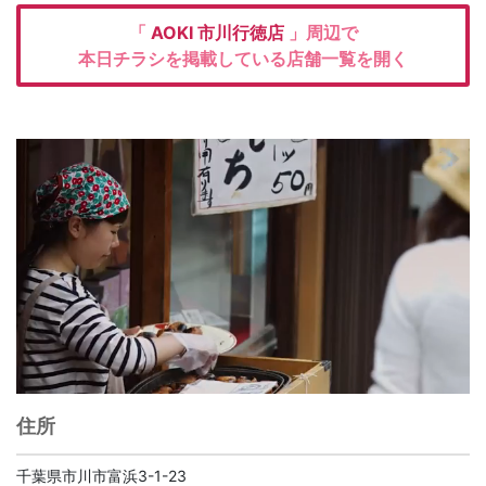
「
AOKI
市川行徳店
」周辺で
本日チラシを掲載している店舗一覧を開く
住所
千葉県市川市富浜3-1-23