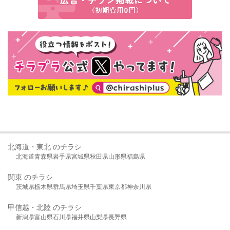
北海道・東北 のチラシ
北海道
青森県
岩手県
宮城県
秋田県
山形県
福島県
関東 のチラシ
茨城県
栃木県
群馬県
埼玉県
千葉県
東京都
神奈川県
甲信越・北陸 のチラシ
新潟県
富山県
石川県
福井県
山梨県
長野県