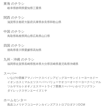
東海 のチラシ
岐阜県
静岡県
愛知県
三重県
関西 のチラシ
滋賀県
京都府
大阪府
兵庫県
奈良県
和歌山県
中国 のチラシ
鳥取県
島根県
岡山県
広島県
山口県
四国 のチラシ
徳島県
香川県
愛媛県
高知県
九州・沖縄 のチラシ
福岡県
佐賀県
長崎県
熊本県
大分県
宮崎県
鹿児島県
沖縄県
スーパー
いなげや
西條
アマノパークス
ベイシア
ビッグヨーサン
イトーヨーカドー
イオン
カスミ
マルエツ
スーパーバリュー
ヤオコー
オーケー
ヨークベニマル
ツルヤ
マルト
オギノ
エスマート
ライフ
業務スーパー
いかり
フジグラン
ダイレックス
サンエー
イズミヤ
ホームセンター
島忠
コメリ
ナフコ
コーナン
カインズ
アストロプロダクツ
DCM