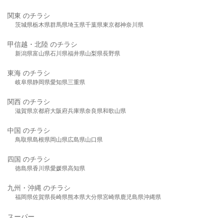
関東 のチラシ
茨城県
栃木県
群馬県
埼玉県
千葉県
東京都
神奈川県
甲信越・北陸 のチラシ
新潟県
富山県
石川県
福井県
山梨県
長野県
東海 のチラシ
岐阜県
静岡県
愛知県
三重県
関西 のチラシ
滋賀県
京都府
大阪府
兵庫県
奈良県
和歌山県
中国 のチラシ
鳥取県
島根県
岡山県
広島県
山口県
四国 のチラシ
徳島県
香川県
愛媛県
高知県
九州・沖縄 のチラシ
福岡県
佐賀県
長崎県
熊本県
大分県
宮崎県
鹿児島県
沖縄県
スーパー