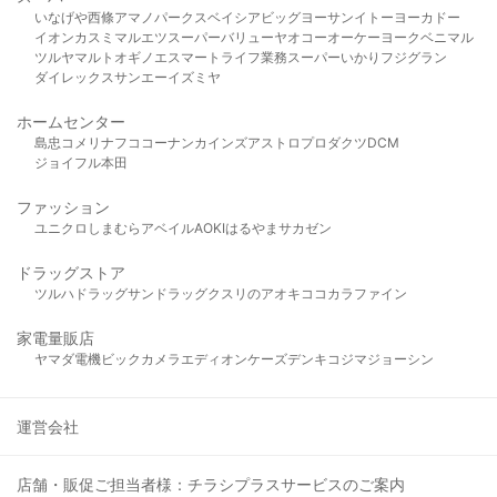
いなげや
西條
アマノパークス
ベイシア
ビッグヨーサン
イトーヨーカドー
イオン
カスミ
マルエツ
スーパーバリュー
ヤオコー
オーケー
ヨークベニマル
ツルヤ
マルト
オギノ
エスマート
ライフ
業務スーパー
いかり
フジグラン
ダイレックス
サンエー
イズミヤ
ホームセンター
島忠
コメリ
ナフコ
コーナン
カインズ
アストロプロダクツ
DCM
ジョイフル本田
ファッション
ユニクロ
しまむら
アベイル
AOKI
はるやま
サカゼン
ドラッグストア
ツルハドラッグ
サンドラッグ
クスリのアオキ
ココカラファイン
家電量販店
ヤマダ電機
ビックカメラ
エディオン
ケーズデンキ
コジマ
ジョーシン
運営会社
店舗・販促ご担当者様：チラシプラスサービスのご案内