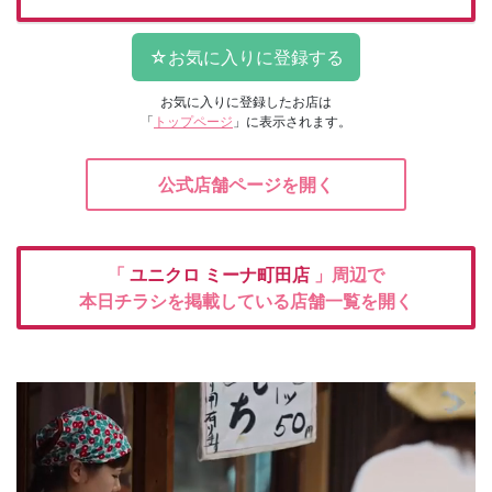
お気に入りに登録したお店は
「
トップページ
」に表示されます。
公式店舗ページを開く
「
ユニクロ
ミーナ町田店
」周辺で
本日チラシを掲載している店舗一覧を開く