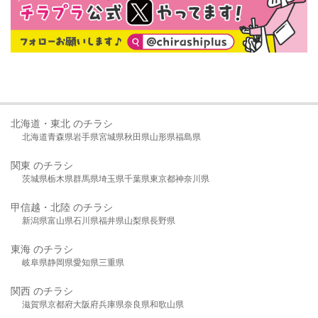
北海道・東北 のチラシ
北海道
青森県
岩手県
宮城県
秋田県
山形県
福島県
関東 のチラシ
茨城県
栃木県
群馬県
埼玉県
千葉県
東京都
神奈川県
甲信越・北陸 のチラシ
新潟県
富山県
石川県
福井県
山梨県
長野県
東海 のチラシ
岐阜県
静岡県
愛知県
三重県
関西 のチラシ
滋賀県
京都府
大阪府
兵庫県
奈良県
和歌山県