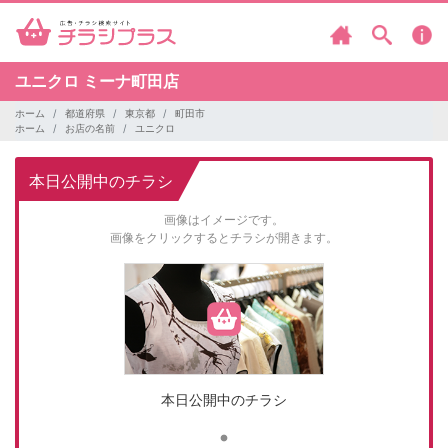
ユニクロ
ミーナ町田店
ホーム
都道府県
東京都
町田市
ホーム
お店の名前
ユニクロ
本日公開中のチラシ
画像はイメージです。
画像をクリックするとチラシが開きます。
本日公開中のチラシ