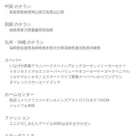
中国 のチラシ
鳥取県
島根県
岡山県
広島県
山口県
四国 のチラシ
徳島県
香川県
愛媛県
高知県
九州・沖縄 のチラシ
福岡県
佐賀県
長崎県
熊本県
大分県
宮崎県
鹿児島県
沖縄県
スーパー
いなげや
西條
アマノパークス
ベイシア
ビッグヨーサン
イトーヨーカドー
イオン
カスミ
マルエツ
スーパーバリュー
ヤオコー
オーケー
ヨークベニマル
ツルヤ
マルト
オギノ
エスマート
ライフ
業務スーパー
いかり
フジグラン
ダイレックス
サンエー
イズミヤ
ホームセンター
島忠
コメリ
ナフコ
コーナン
カインズ
アストロプロダクツ
DCM
ジョイフル本田
ファッション
ユニクロ
しまむら
アベイル
AOKI
はるやま
サカゼン
ドラッグストア