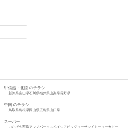
甲信越・北陸 のチラシ
新潟県
富山県
石川県
福井県
山梨県
長野県
中国 のチラシ
鳥取県
島根県
岡山県
広島県
山口県
スーパー
いなげや
西條
アマノパークス
ベイシア
ビッグヨーサン
イトーヨーカドー