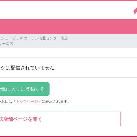
シュープラザ コーナン港北センター南店
ター南店
ラシは配信されていません
たお店は
「
トップページ
」に表示されます。
式店舗ページを開く