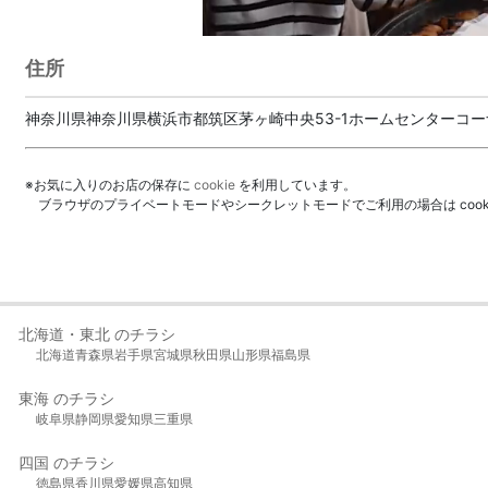
住所
神奈川県神奈川県横浜市都筑区茅ヶ崎中央53-1ホームセンターコー
※お気に入りのお店の保存に
cookie
を利用しています。
ブラウザのプライベートモードやシークレットモードでご利用の場合は coo
北海道・東北 のチラシ
北海道
青森県
岩手県
宮城県
秋田県
山形県
福島県
東海 のチラシ
岐阜県
静岡県
愛知県
三重県
四国 のチラシ
徳島県
香川県
愛媛県
高知県