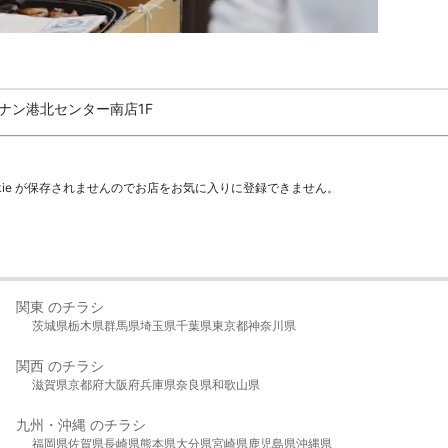
ナン港北センター南店1F
kie が保存されませんのでお店をお気に入りに登録できません。
関東 のチラシ
茨城県
栃木県
群馬県
埼玉県
千葉県
東京都
神奈川県
関西 のチラシ
滋賀県
京都府
大阪府
兵庫県
奈良県
和歌山県
九州・沖縄 のチラシ
福岡県
佐賀県
長崎県
熊本県
大分県
宮崎県
鹿児島県
沖縄県