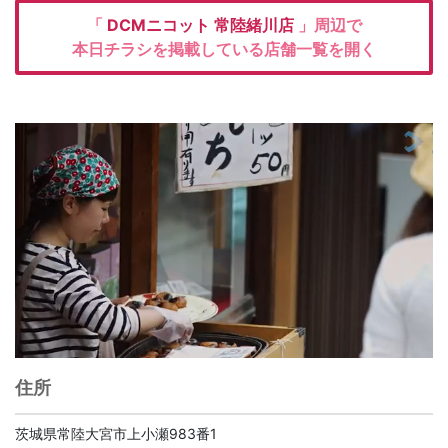
「
DCMニコット
常陸緒川店
」周辺で
本日チラシを掲載している店舗一覧を開く
住所
茨城県常陸大宮市上小瀬983番1