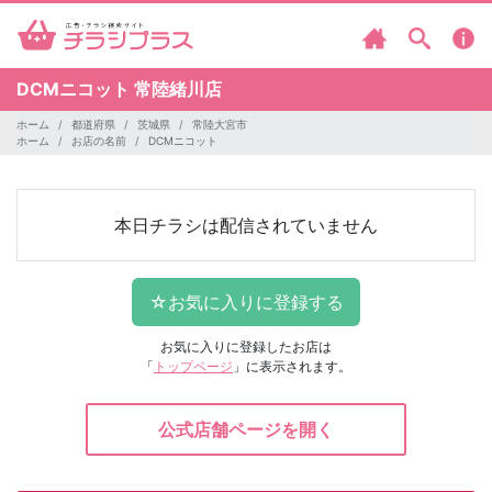
DCMニコット
常陸緒川店
ホーム
都道府県
茨城県
常陸大宮市
ホーム
お店の名前
DCMニコット
本日チラシは配信されていません
お気に入りに登録したお店は
「
トップページ
」に表示されます。
公式店舗ページを開く