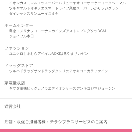
イオン
カスミ
マルエツ
スーパーバリュー
ヤオコー
オーケー
ヨークベニマル
ツルヤ
マルト
オギノ
エスマート
ライフ
業務スーパー
いかり
フジグラン
ダイレックス
サンエー
イズミヤ
ホームセンター
島忠
コメリ
ナフコ
コーナン
カインズ
アストロプロダクツ
DCM
ジョイフル本田
ファッション
ユニクロ
しまむら
アベイル
AOKI
はるやま
サカゼン
ドラッグストア
ツルハドラッグ
サンドラッグ
クスリのアオキ
ココカラファイン
家電量販店
ヤマダ電機
ビックカメラ
エディオン
ケーズデンキ
コジマ
ジョーシン
運営会社
店舗・販促ご担当者様：チラシプラスサービスのご案内