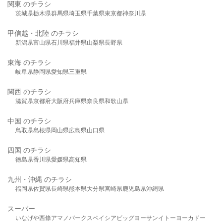
関東 のチラシ
茨城県
栃木県
群馬県
埼玉県
千葉県
東京都
神奈川県
甲信越・北陸 のチラシ
新潟県
富山県
石川県
福井県
山梨県
長野県
東海 のチラシ
岐阜県
静岡県
愛知県
三重県
関西 のチラシ
滋賀県
京都府
大阪府
兵庫県
奈良県
和歌山県
中国 のチラシ
鳥取県
島根県
岡山県
広島県
山口県
四国 のチラシ
徳島県
香川県
愛媛県
高知県
九州・沖縄 のチラシ
福岡県
佐賀県
長崎県
熊本県
大分県
宮崎県
鹿児島県
沖縄県
スーパー
いなげや
西條
アマノパークス
ベイシア
ビッグヨーサン
イトーヨーカドー