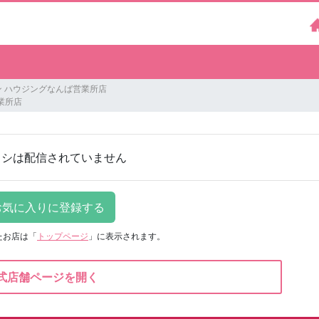
ン ハウジングなんば営業所店
業所店
ラシは配信されていません
たお店は
「
トップページ
」に表示されます。
式店舗ページを開く