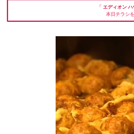
「
エディオン
ハ
本日チラシ