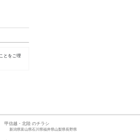
ことをご理
甲信越・北陸 のチラシ
新潟県
富山県
石川県
福井県
山梨県
長野県