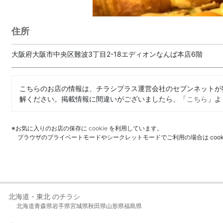
住所
大阪府大阪市中央区難波3丁目2-18エディオンなんば本店6階
こちらのお店の情報は、チラシプラス運営会社のセブンネットが
解ください。掲載情報に間違いがございましたら、「
こちら
」よ
※お気に入りのお店の保存に
cookie
を利用しています。
ブラウザのプライベートモードやシークレットモードでご利用の場合は coo
北海道・東北 のチラシ
北海道
青森県
岩手県
宮城県
秋田県
山形県
福島県