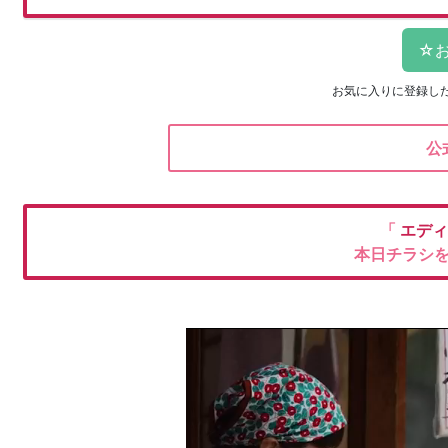
お気に入りに登録し
公
「
エデ
本日チラシ