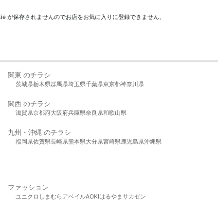
kie が保存されませんのでお店をお気に入りに登録できません。
関東 のチラシ
茨城県
栃木県
群馬県
埼玉県
千葉県
東京都
神奈川県
関西 のチラシ
滋賀県
京都府
大阪府
兵庫県
奈良県
和歌山県
九州・沖縄 のチラシ
福岡県
佐賀県
長崎県
熊本県
大分県
宮崎県
鹿児島県
沖縄県
ファッション
ユニクロ
しまむら
アベイル
AOKI
はるやま
サカゼン