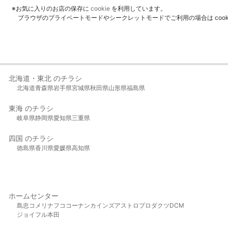
※お気に入りのお店の保存に
cookie
を利用しています。
ブラウザのプライベートモードやシークレットモードでご利用の場合は coo
北海道・東北 のチラシ
北海道
青森県
岩手県
宮城県
秋田県
山形県
福島県
東海 のチラシ
岐阜県
静岡県
愛知県
三重県
四国 のチラシ
徳島県
香川県
愛媛県
高知県
ホームセンター
島忠
コメリ
ナフコ
コーナン
カインズ
アストロプロダクツ
DCM
ジョイフル本田