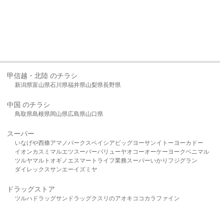
甲信越・北陸 のチラシ
新潟県
富山県
石川県
福井県
山梨県
長野県
中国 のチラシ
鳥取県
島根県
岡山県
広島県
山口県
スーパー
いなげや
西條
アマノパークス
ベイシア
ビッグヨーサン
イトーヨーカドー
イオン
カスミ
マルエツ
スーパーバリュー
ヤオコー
オーケー
ヨークベニマル
ツルヤ
マルト
オギノ
エスマート
ライフ
業務スーパー
いかり
フジグラン
ダイレックス
サンエー
イズミヤ
ドラッグストア
ツルハドラッグ
サンドラッグ
クスリのアオキ
ココカラファイン