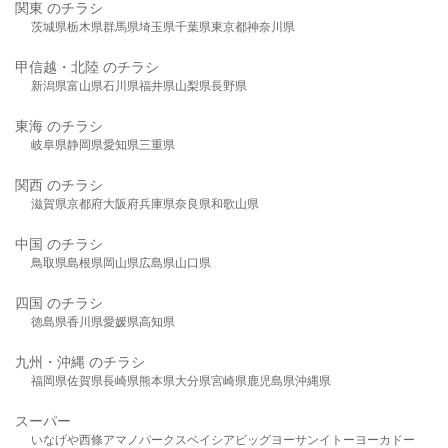
関東 のチラシ
茨城県
栃木県
群馬県
埼玉県
千葉県
東京都
神奈川県
甲信越・北陸 のチラシ
新潟県
富山県
石川県
福井県
山梨県
長野県
東海 のチラシ
岐阜県
静岡県
愛知県
三重県
関西 のチラシ
滋賀県
京都府
大阪府
兵庫県
奈良県
和歌山県
中国 のチラシ
鳥取県
島根県
岡山県
広島県
山口県
四国 のチラシ
徳島県
香川県
愛媛県
高知県
九州・沖縄 のチラシ
福岡県
佐賀県
長崎県
熊本県
大分県
宮崎県
鹿児島県
沖縄県
スーパー
いなげや
西條
アマノパークス
ベイシア
ビッグヨーサン
イトーヨーカドー