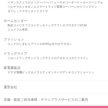
イオン
カスミ
マルエツ
スーパーバリュー
ヤオコー
オーケー
ヨークベニマル
ツルヤ
マルト
オギノ
エスマート
ライフ
業務スーパー
いかり
フジグラン
ダイレックス
サンエー
イズミヤ
ホームセンター
島忠
コメリ
ナフコ
コーナン
カインズ
アストロプロダクツ
DCM
ジョイフル本田
ファッション
ユニクロ
しまむら
アベイル
AOKI
はるやま
サカゼン
ドラッグストア
ツルハドラッグ
サンドラッグ
クスリのアオキ
ココカラファイン
家電量販店
ヤマダ電機
ビックカメラ
エディオン
ケーズデンキ
コジマ
ジョーシン
運営会社
店舗・販促ご担当者様：チラシプラスサービスのご案内