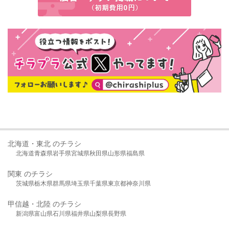
北海道・東北 のチラシ
北海道
青森県
岩手県
宮城県
秋田県
山形県
福島県
関東 のチラシ
茨城県
栃木県
群馬県
埼玉県
千葉県
東京都
神奈川県
甲信越・北陸 のチラシ
新潟県
富山県
石川県
福井県
山梨県
長野県