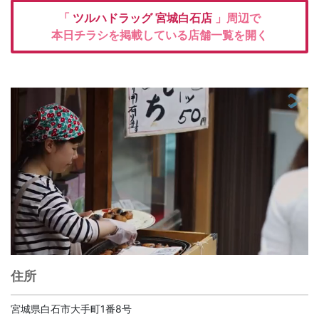
「
ツルハドラッグ
宮城白石店
」周辺で
本日チラシを掲載している店舗一覧を開く
住所
宮城県白石市大手町1番8号