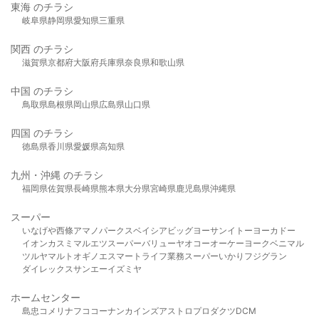
東海 のチラシ
岐阜県
静岡県
愛知県
三重県
関西 のチラシ
滋賀県
京都府
大阪府
兵庫県
奈良県
和歌山県
中国 のチラシ
鳥取県
島根県
岡山県
広島県
山口県
四国 のチラシ
徳島県
香川県
愛媛県
高知県
九州・沖縄 のチラシ
福岡県
佐賀県
長崎県
熊本県
大分県
宮崎県
鹿児島県
沖縄県
スーパー
いなげや
西條
アマノパークス
ベイシア
ビッグヨーサン
イトーヨーカドー
イオン
カスミ
マルエツ
スーパーバリュー
ヤオコー
オーケー
ヨークベニマル
ツルヤ
マルト
オギノ
エスマート
ライフ
業務スーパー
いかり
フジグラン
ダイレックス
サンエー
イズミヤ
ホームセンター
島忠
コメリ
ナフコ
コーナン
カインズ
アストロプロダクツ
DCM