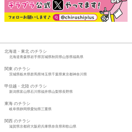
北海道・東北 のチラシ
北海道
青森県
岩手県
宮城県
秋田県
山形県
福島県
関東 のチラシ
茨城県
栃木県
群馬県
埼玉県
千葉県
東京都
神奈川県
甲信越・北陸 のチラシ
新潟県
富山県
石川県
福井県
山梨県
長野県
東海 のチラシ
岐阜県
静岡県
愛知県
三重県
関西 のチラシ
滋賀県
京都府
大阪府
兵庫県
奈良県
和歌山県