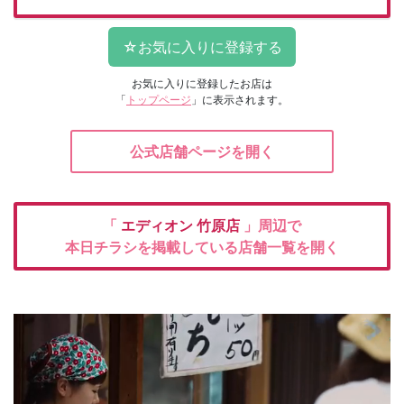
お気に入りに登録したお店は
「
トップページ
」に表示されます。
公式店舗ページを開く
「
エディオン
竹原店
」周辺で
本日チラシを掲載している店舗一覧を開く