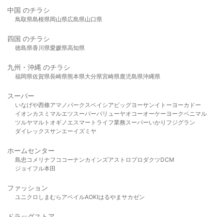
中国 のチラシ
鳥取県
島根県
岡山県
広島県
山口県
四国 のチラシ
徳島県
香川県
愛媛県
高知県
九州・沖縄 のチラシ
福岡県
佐賀県
長崎県
熊本県
大分県
宮崎県
鹿児島県
沖縄県
スーパー
いなげや
西條
アマノパークス
ベイシア
ビッグヨーサン
イトーヨーカドー
イオン
カスミ
マルエツ
スーパーバリュー
ヤオコー
オーケー
ヨークベニマル
ツルヤ
マルト
オギノ
エスマート
ライフ
業務スーパー
いかり
フジグラン
ダイレックス
サンエー
イズミヤ
ホームセンター
島忠
コメリ
ナフコ
コーナン
カインズ
アストロプロダクツ
DCM
ジョイフル本田
ファッション
ユニクロ
しまむら
アベイル
AOKI
はるやま
サカゼン
ドラッグストア