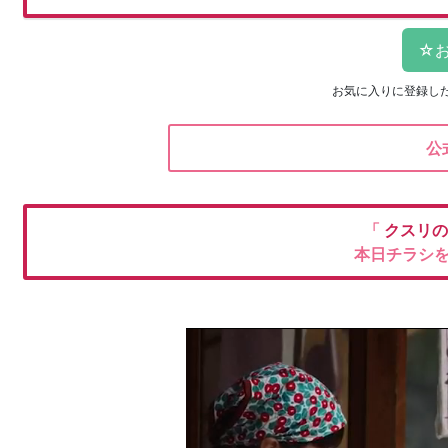
お気に入りに登録し
公
「
クスリ
本日チラシ