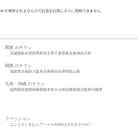
kie が保存されませんのでお店をお気に入りに登録できません。
関東 のチラシ
茨城県
栃木県
群馬県
埼玉県
千葉県
東京都
神奈川県
関西 のチラシ
滋賀県
京都府
大阪府
兵庫県
奈良県
和歌山県
九州・沖縄 のチラシ
福岡県
佐賀県
長崎県
熊本県
大分県
宮崎県
鹿児島県
沖縄県
ファッション
ユニクロ
しまむら
アベイル
AOKI
はるやま
サカゼン