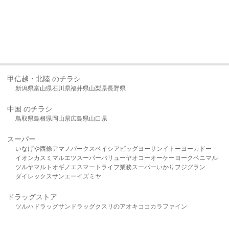
甲信越・北陸 のチラシ
新潟県
富山県
石川県
福井県
山梨県
長野県
中国 のチラシ
鳥取県
島根県
岡山県
広島県
山口県
スーパー
いなげや
西條
アマノパークス
ベイシア
ビッグヨーサン
イトーヨーカドー
イオン
カスミ
マルエツ
スーパーバリュー
ヤオコー
オーケー
ヨークベニマル
ツルヤ
マルト
オギノ
エスマート
ライフ
業務スーパー
いかり
フジグラン
ダイレックス
サンエー
イズミヤ
ドラッグストア
ツルハドラッグ
サンドラッグ
クスリのアオキ
ココカラファイン