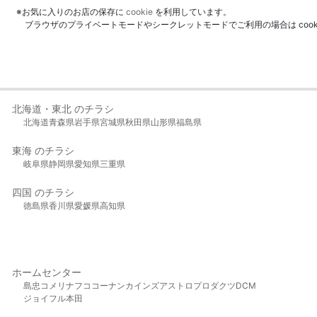
※お気に入りのお店の保存に
cookie
を利用しています。
ブラウザのプライベートモードやシークレットモードでご利用の場合は coo
北海道・東北 のチラシ
北海道
青森県
岩手県
宮城県
秋田県
山形県
福島県
東海 のチラシ
岐阜県
静岡県
愛知県
三重県
四国 のチラシ
徳島県
香川県
愛媛県
高知県
ホームセンター
島忠
コメリ
ナフコ
コーナン
カインズ
アストロプロダクツ
DCM
ジョイフル本田