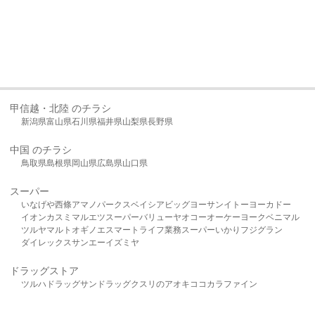
甲信越・北陸 のチラシ
新潟県
富山県
石川県
福井県
山梨県
長野県
中国 のチラシ
鳥取県
島根県
岡山県
広島県
山口県
スーパー
いなげや
西條
アマノパークス
ベイシア
ビッグヨーサン
イトーヨーカドー
イオン
カスミ
マルエツ
スーパーバリュー
ヤオコー
オーケー
ヨークベニマル
ツルヤ
マルト
オギノ
エスマート
ライフ
業務スーパー
いかり
フジグラン
ダイレックス
サンエー
イズミヤ
ドラッグストア
ツルハドラッグ
サンドラッグ
クスリのアオキ
ココカラファイン