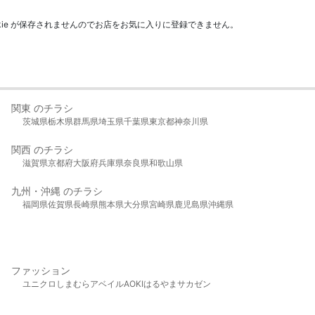
kie が保存されませんのでお店をお気に入りに登録できません。
関東 のチラシ
茨城県
栃木県
群馬県
埼玉県
千葉県
東京都
神奈川県
関西 のチラシ
滋賀県
京都府
大阪府
兵庫県
奈良県
和歌山県
九州・沖縄 のチラシ
福岡県
佐賀県
長崎県
熊本県
大分県
宮崎県
鹿児島県
沖縄県
ファッション
ユニクロ
しまむら
アベイル
AOKI
はるやま
サカゼン