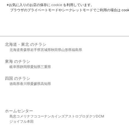
※お気に入りのお店の保存に
cookie
を利用しています。
ブラウザのプライベートモードやシークレットモードでご利用の場合は coo
北海道・東北 のチラシ
北海道
青森県
岩手県
宮城県
秋田県
山形県
福島県
東海 のチラシ
岐阜県
静岡県
愛知県
三重県
四国 のチラシ
徳島県
香川県
愛媛県
高知県
ホームセンター
島忠
コメリ
ナフコ
コーナン
カインズ
アストロプロダクツ
DCM
ジョイフル本田