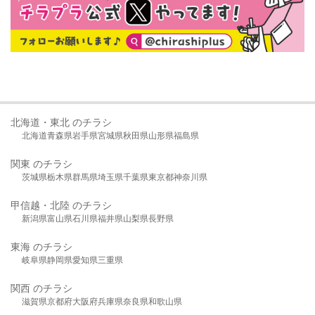
北海道・東北 のチラシ
北海道
青森県
岩手県
宮城県
秋田県
山形県
福島県
関東 のチラシ
茨城県
栃木県
群馬県
埼玉県
千葉県
東京都
神奈川県
甲信越・北陸 のチラシ
新潟県
富山県
石川県
福井県
山梨県
長野県
東海 のチラシ
岐阜県
静岡県
愛知県
三重県
関西 のチラシ
滋賀県
京都府
大阪府
兵庫県
奈良県
和歌山県