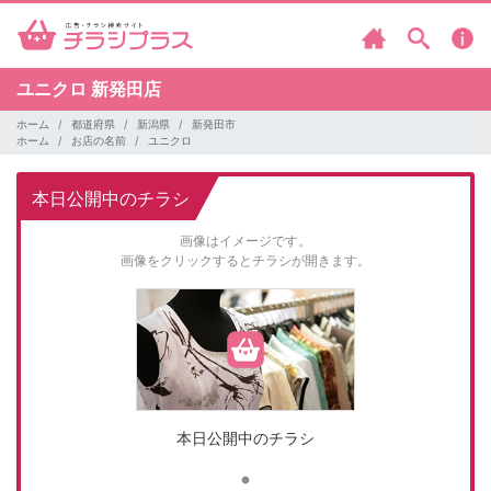
ユニクロ
新発田店
ホーム
都道府県
新潟県
新発田市
ホーム
お店の名前
ユニクロ
本日公開中のチラシ
画像はイメージです。
画像をクリックするとチラシが開きます。
本日公開中のチラシ