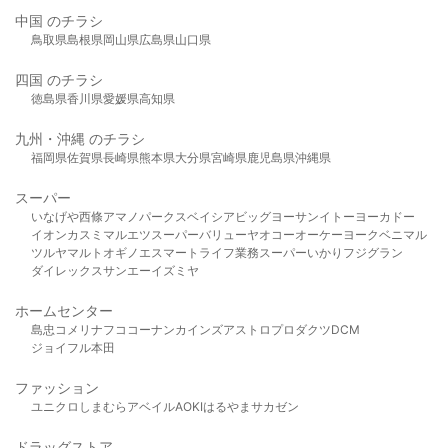
中国 のチラシ
鳥取県
島根県
岡山県
広島県
山口県
四国 のチラシ
徳島県
香川県
愛媛県
高知県
九州・沖縄 のチラシ
福岡県
佐賀県
長崎県
熊本県
大分県
宮崎県
鹿児島県
沖縄県
スーパー
いなげや
西條
アマノパークス
ベイシア
ビッグヨーサン
イトーヨーカドー
イオン
カスミ
マルエツ
スーパーバリュー
ヤオコー
オーケー
ヨークベニマル
ツルヤ
マルト
オギノ
エスマート
ライフ
業務スーパー
いかり
フジグラン
ダイレックス
サンエー
イズミヤ
ホームセンター
島忠
コメリ
ナフコ
コーナン
カインズ
アストロプロダクツ
DCM
ジョイフル本田
ファッション
ユニクロ
しまむら
アベイル
AOKI
はるやま
サカゼン
ドラッグストア