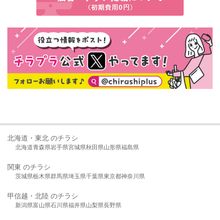
北海道・東北 のチラシ
北海道
青森県
岩手県
宮城県
秋田県
山形県
福島県
関東 のチラシ
茨城県
栃木県
群馬県
埼玉県
千葉県
東京都
神奈川県
甲信越・北陸 のチラシ
新潟県
富山県
石川県
福井県
山梨県
長野県