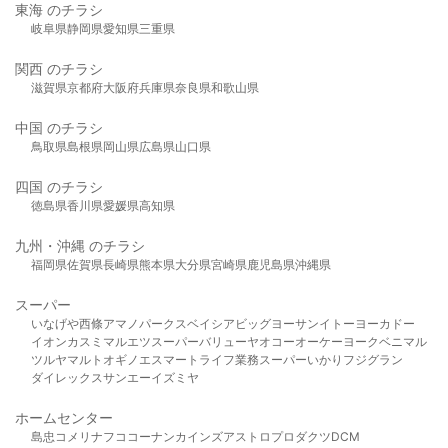
東海 のチラシ
岐阜県
静岡県
愛知県
三重県
関西 のチラシ
滋賀県
京都府
大阪府
兵庫県
奈良県
和歌山県
中国 のチラシ
鳥取県
島根県
岡山県
広島県
山口県
四国 のチラシ
徳島県
香川県
愛媛県
高知県
九州・沖縄 のチラシ
福岡県
佐賀県
長崎県
熊本県
大分県
宮崎県
鹿児島県
沖縄県
スーパー
いなげや
西條
アマノパークス
ベイシア
ビッグヨーサン
イトーヨーカドー
イオン
カスミ
マルエツ
スーパーバリュー
ヤオコー
オーケー
ヨークベニマル
ツルヤ
マルト
オギノ
エスマート
ライフ
業務スーパー
いかり
フジグラン
ダイレックス
サンエー
イズミヤ
ホームセンター
島忠
コメリ
ナフコ
コーナン
カインズ
アストロプロダクツ
DCM