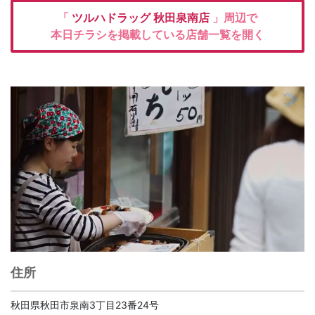
「
ツルハドラッグ
秋田泉南店
」周辺で
本日チラシを掲載している店舗一覧を開く
住所
秋田県秋田市泉南3丁目23番24号