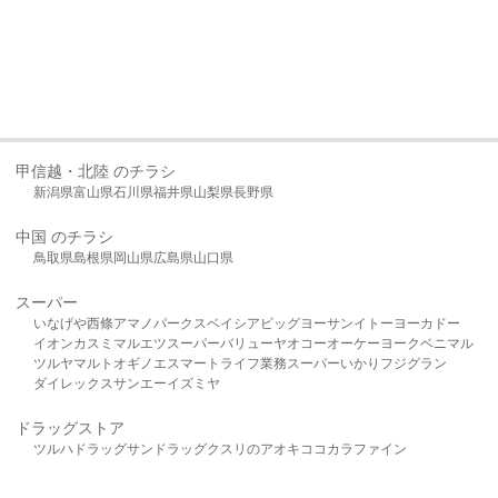
甲信越・北陸 のチラシ
新潟県
富山県
石川県
福井県
山梨県
長野県
中国 のチラシ
鳥取県
島根県
岡山県
広島県
山口県
スーパー
いなげや
西條
アマノパークス
ベイシア
ビッグヨーサン
イトーヨーカドー
イオン
カスミ
マルエツ
スーパーバリュー
ヤオコー
オーケー
ヨークベニマル
ツルヤ
マルト
オギノ
エスマート
ライフ
業務スーパー
いかり
フジグラン
ダイレックス
サンエー
イズミヤ
ドラッグストア
ツルハドラッグ
サンドラッグ
クスリのアオキ
ココカラファイン