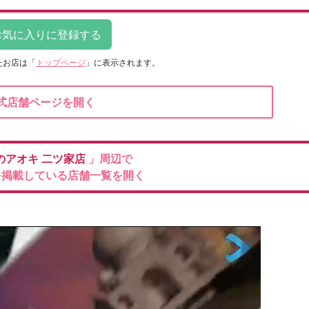
たお店は
「
トップページ
」に表示されます。
式店舗ページを開く
のアオキ
二ツ家店
」周辺で
を掲載している店舗一覧を開く