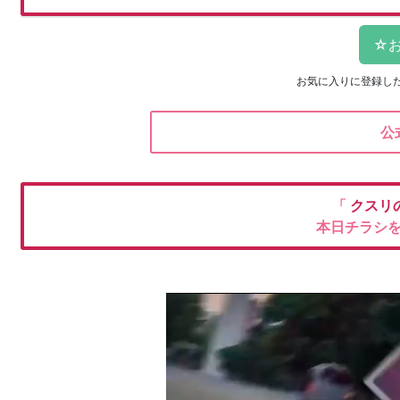
お気に入りに登録し
公
「
クスリ
本日チラシ