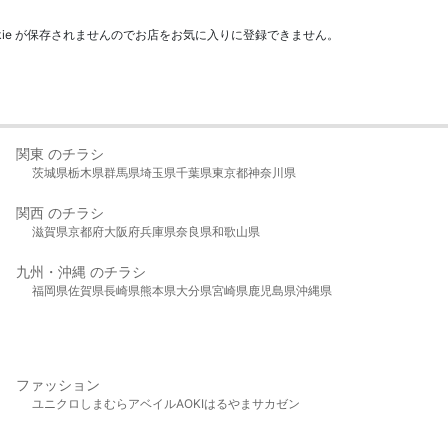
kie が保存されませんのでお店をお気に入りに登録できません。
関東 のチラシ
茨城県
栃木県
群馬県
埼玉県
千葉県
東京都
神奈川県
関西 のチラシ
滋賀県
京都府
大阪府
兵庫県
奈良県
和歌山県
九州・沖縄 のチラシ
福岡県
佐賀県
長崎県
熊本県
大分県
宮崎県
鹿児島県
沖縄県
ファッション
ユニクロ
しまむら
アベイル
AOKI
はるやま
サカゼン