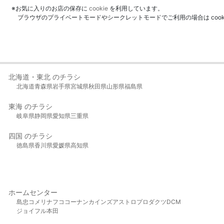
※お気に入りのお店の保存に
cookie
を利用しています。
ブラウザのプライベートモードやシークレットモードでご利用の場合は coo
北海道・東北 のチラシ
北海道
青森県
岩手県
宮城県
秋田県
山形県
福島県
東海 のチラシ
岐阜県
静岡県
愛知県
三重県
四国 のチラシ
徳島県
香川県
愛媛県
高知県
ホームセンター
島忠
コメリ
ナフコ
コーナン
カインズ
アストロプロダクツ
DCM
ジョイフル本田