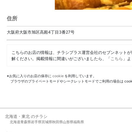
住所
大阪府大阪市旭区高殿4丁目3番27号
こちらのお店の情報は、チラシプラス運営会社のセブンネットが
解ください。掲載情報に間違いがございましたら、「
こちら
」よ
※お気に入りのお店の保存に
cookie
を利用しています。
ブラウザのプライベートモードやシークレットモードでご利用の場合は coo
北海道・東北 のチラシ
北海道
青森県
岩手県
宮城県
秋田県
山形県
福島県