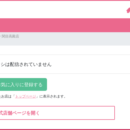
 関目高殿店
ラシは配信されていません
たお店は
「
トップページ
」に表示されます。
式店舗ページを開く