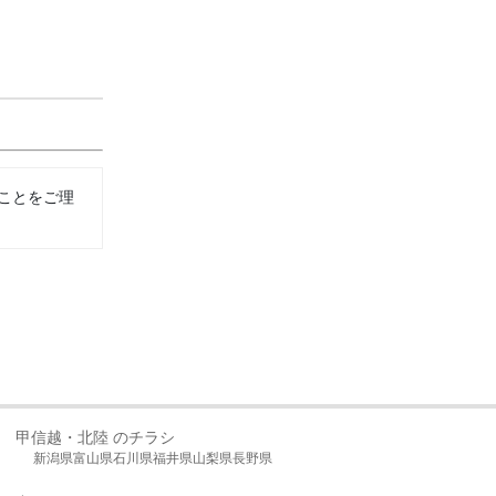
ことをご理
甲信越・北陸 のチラシ
新潟県
富山県
石川県
福井県
山梨県
長野県