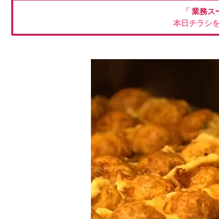
「
業務ス
本日チラシ