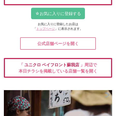
お気に入りに登録したお店は
「
トップページ
」に表示されます。
公式店舗ページを開く
「
ユニクロ
ベイフロント蘇我店
」周辺で
本日チラシを掲載している店舗一覧を開く