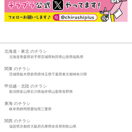
北海道・東北 のチラシ
北海道
青森県
岩手県
宮城県
秋田県
山形県
福島県
関東 のチラシ
茨城県
栃木県
群馬県
埼玉県
千葉県
東京都
神奈川県
甲信越・北陸 のチラシ
新潟県
富山県
石川県
福井県
山梨県
長野県
東海 のチラシ
岐阜県
静岡県
愛知県
三重県
関西 のチラシ
滋賀県
京都府
大阪府
兵庫県
奈良県
和歌山県