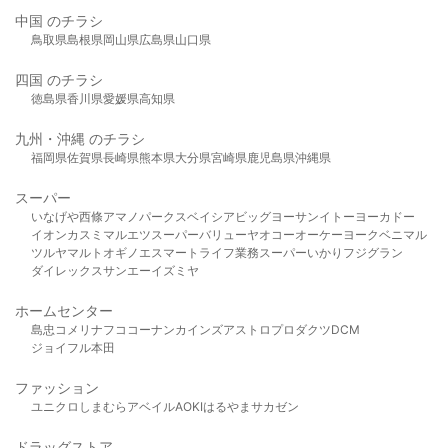
中国 のチラシ
鳥取県
島根県
岡山県
広島県
山口県
四国 のチラシ
徳島県
香川県
愛媛県
高知県
九州・沖縄 のチラシ
福岡県
佐賀県
長崎県
熊本県
大分県
宮崎県
鹿児島県
沖縄県
スーパー
いなげや
西條
アマノパークス
ベイシア
ビッグヨーサン
イトーヨーカドー
イオン
カスミ
マルエツ
スーパーバリュー
ヤオコー
オーケー
ヨークベニマル
ツルヤ
マルト
オギノ
エスマート
ライフ
業務スーパー
いかり
フジグラン
ダイレックス
サンエー
イズミヤ
ホームセンター
島忠
コメリ
ナフコ
コーナン
カインズ
アストロプロダクツ
DCM
ジョイフル本田
ファッション
ユニクロ
しまむら
アベイル
AOKI
はるやま
サカゼン
ドラッグストア