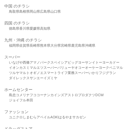
中国 のチラシ
鳥取県
島根県
岡山県
広島県
山口県
四国 のチラシ
徳島県
香川県
愛媛県
高知県
九州・沖縄 のチラシ
福岡県
佐賀県
長崎県
熊本県
大分県
宮崎県
鹿児島県
沖縄県
スーパー
いなげや
西條
アマノパークス
ベイシア
ビッグヨーサン
イトーヨーカドー
イオン
カスミ
マルエツ
スーパーバリュー
ヤオコー
オーケー
ヨークベニマル
ツルヤ
マルト
オギノ
エスマート
ライフ
業務スーパー
いかり
フジグラン
ダイレックス
サンエー
イズミヤ
ホームセンター
島忠
コメリ
ナフコ
コーナン
カインズ
アストロプロダクツ
DCM
ジョイフル本田
ファッション
ユニクロ
しまむら
アベイル
AOKI
はるやま
サカゼン
ドラッグストア