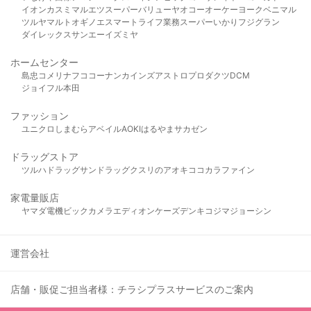
イオン
カスミ
マルエツ
スーパーバリュー
ヤオコー
オーケー
ヨークベニマル
ツルヤ
マルト
オギノ
エスマート
ライフ
業務スーパー
いかり
フジグラン
ダイレックス
サンエー
イズミヤ
ホームセンター
島忠
コメリ
ナフコ
コーナン
カインズ
アストロプロダクツ
DCM
ジョイフル本田
ファッション
ユニクロ
しまむら
アベイル
AOKI
はるやま
サカゼン
ドラッグストア
ツルハドラッグ
サンドラッグ
クスリのアオキ
ココカラファイン
家電量販店
ヤマダ電機
ビックカメラ
エディオン
ケーズデンキ
コジマ
ジョーシン
運営会社
店舗・販促ご担当者様：チラシプラスサービスのご案内