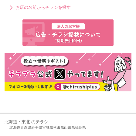
お店の名前からチラシを探す
北海道・東北 のチラシ
北海道
青森県
岩手県
宮城県
秋田県
山形県
福島県