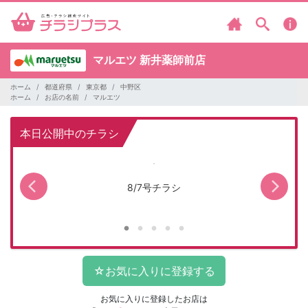
マルエツ
新井薬師前店
ホーム
都道府県
東京都
中野区
ホーム
お店の名前
マルエツ
本日公開中のチラシ
8/7号チラシ
お気に入りに登録したお店は