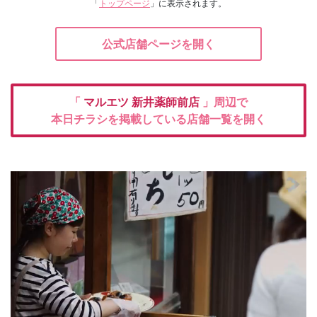
「
トップページ
」に表示されます。
公式店舗ページを開く
「
マルエツ
新井薬師前店
」周辺で
本日チラシを掲載している店舗一覧を開く