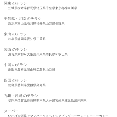
関東 のチラシ
茨城県
栃木県
群馬県
埼玉県
千葉県
東京都
神奈川県
甲信越・北陸 のチラシ
新潟県
富山県
石川県
福井県
山梨県
長野県
東海 のチラシ
岐阜県
静岡県
愛知県
三重県
関西 のチラシ
滋賀県
京都府
大阪府
兵庫県
奈良県
和歌山県
中国 のチラシ
鳥取県
島根県
岡山県
広島県
山口県
四国 のチラシ
徳島県
香川県
愛媛県
高知県
九州・沖縄 のチラシ
福岡県
佐賀県
長崎県
熊本県
大分県
宮崎県
鹿児島県
沖縄県
スーパー
いなげや
西條
アマノパークス
ベイシア
ビッグヨーサン
イトーヨーカドー