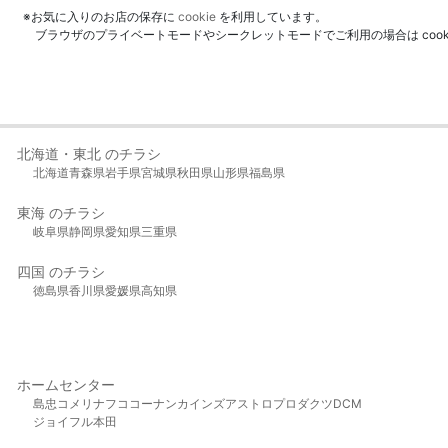
※お気に入りのお店の保存に
cookie
を利用しています。
ブラウザのプライベートモードやシークレットモードでご利用の場合は coo
北海道・東北 のチラシ
北海道
青森県
岩手県
宮城県
秋田県
山形県
福島県
東海 のチラシ
岐阜県
静岡県
愛知県
三重県
四国 のチラシ
徳島県
香川県
愛媛県
高知県
ホームセンター
島忠
コメリ
ナフコ
コーナン
カインズ
アストロプロダクツ
DCM
ジョイフル本田