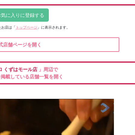
たお店は
「
トップページ
」に表示されます。
式店舗ページを開く
ロ
くずはモール店
」周辺で
を掲載している店舗一覧を開く