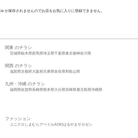
kie が保存されませんのでお店をお気に入りに登録できません。
関東 のチラシ
茨城県
栃木県
群馬県
埼玉県
千葉県
東京都
神奈川県
関西 のチラシ
滋賀県
京都府
大阪府
兵庫県
奈良県
和歌山県
九州・沖縄 のチラシ
福岡県
佐賀県
長崎県
熊本県
大分県
宮崎県
鹿児島県
沖縄県
ファッション
ユニクロ
しまむら
アベイル
AOKI
はるやま
サカゼン