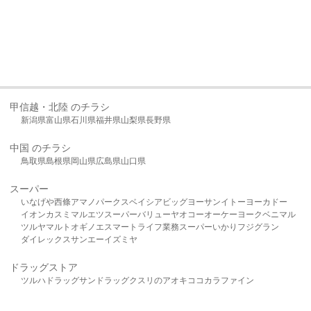
甲信越・北陸 のチラシ
新潟県
富山県
石川県
福井県
山梨県
長野県
中国 のチラシ
鳥取県
島根県
岡山県
広島県
山口県
スーパー
いなげや
西條
アマノパークス
ベイシア
ビッグヨーサン
イトーヨーカドー
イオン
カスミ
マルエツ
スーパーバリュー
ヤオコー
オーケー
ヨークベニマル
ツルヤ
マルト
オギノ
エスマート
ライフ
業務スーパー
いかり
フジグラン
ダイレックス
サンエー
イズミヤ
ドラッグストア
ツルハドラッグ
サンドラッグ
クスリのアオキ
ココカラファイン