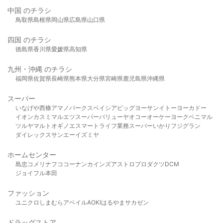
中国 のチラシ
鳥取県
島根県
岡山県
広島県
山口県
四国 のチラシ
徳島県
香川県
愛媛県
高知県
九州・沖縄 のチラシ
福岡県
佐賀県
長崎県
熊本県
大分県
宮崎県
鹿児島県
沖縄県
スーパー
いなげや
西條
アマノパークス
ベイシア
ビッグヨーサン
イトーヨーカドー
イオン
カスミ
マルエツ
スーパーバリュー
ヤオコー
オーケー
ヨークベニマル
ツルヤ
マルト
オギノ
エスマート
ライフ
業務スーパー
いかり
フジグラン
ダイレックス
サンエー
イズミヤ
ホームセンター
島忠
コメリ
ナフコ
コーナン
カインズ
アストロプロダクツ
DCM
ジョイフル本田
ファッション
ユニクロ
しまむら
アベイル
AOKI
はるやま
サカゼン
ドラッグストア