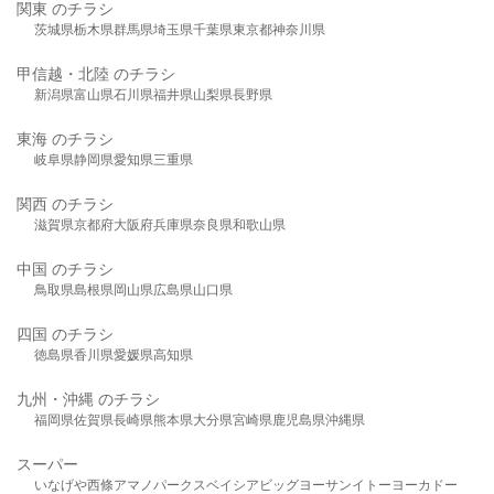
関東 のチラシ
茨城県
栃木県
群馬県
埼玉県
千葉県
東京都
神奈川県
甲信越・北陸 のチラシ
新潟県
富山県
石川県
福井県
山梨県
長野県
東海 のチラシ
岐阜県
静岡県
愛知県
三重県
関西 のチラシ
滋賀県
京都府
大阪府
兵庫県
奈良県
和歌山県
中国 のチラシ
鳥取県
島根県
岡山県
広島県
山口県
四国 のチラシ
徳島県
香川県
愛媛県
高知県
九州・沖縄 のチラシ
福岡県
佐賀県
長崎県
熊本県
大分県
宮崎県
鹿児島県
沖縄県
スーパー
いなげや
西條
アマノパークス
ベイシア
ビッグヨーサン
イトーヨーカドー