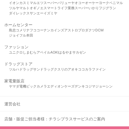
イオン
カスミ
マルエツ
スーパーバリュー
ヤオコー
オーケー
ヨークベニマル
ツルヤ
マルト
オギノ
エスマート
ライフ
業務スーパー
いかり
フジグラン
ダイレックス
サンエー
イズミヤ
ホームセンター
島忠
コメリ
ナフコ
コーナン
カインズ
アストロプロダクツ
DCM
ジョイフル本田
ファッション
ユニクロ
しまむら
アベイル
AOKI
はるやま
サカゼン
ドラッグストア
ツルハドラッグ
サンドラッグ
クスリのアオキ
ココカラファイン
家電量販店
ヤマダ電機
ビックカメラ
エディオン
ケーズデンキ
コジマ
ジョーシン
運営会社
店舗・販促ご担当者様：チラシプラスサービスのご案内