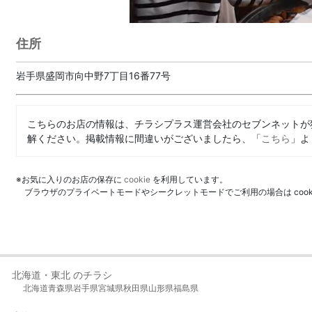
住所
岩手県盛岡市向中野7丁目16番77号
こちらのお店の情報は、チラシプラス運営会社のセブンネットが
解ください。掲載情報に間違いがございましたら、「
こちら
」よ
※お気に入りのお店の保存に
cookie
を利用しています。
ブラウザのプライベートモードやシークレットモードでご利用の場合は coo
北海道・東北 のチラシ
北海道
青森県
岩手県
宮城県
秋田県
山形県
福島県