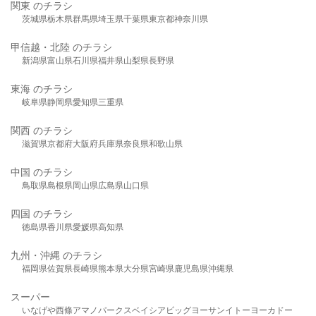
関東 のチラシ
茨城県
栃木県
群馬県
埼玉県
千葉県
東京都
神奈川県
甲信越・北陸 のチラシ
新潟県
富山県
石川県
福井県
山梨県
長野県
東海 のチラシ
岐阜県
静岡県
愛知県
三重県
関西 のチラシ
滋賀県
京都府
大阪府
兵庫県
奈良県
和歌山県
中国 のチラシ
鳥取県
島根県
岡山県
広島県
山口県
四国 のチラシ
徳島県
香川県
愛媛県
高知県
九州・沖縄 のチラシ
福岡県
佐賀県
長崎県
熊本県
大分県
宮崎県
鹿児島県
沖縄県
スーパー
いなげや
西條
アマノパークス
ベイシア
ビッグヨーサン
イトーヨーカドー