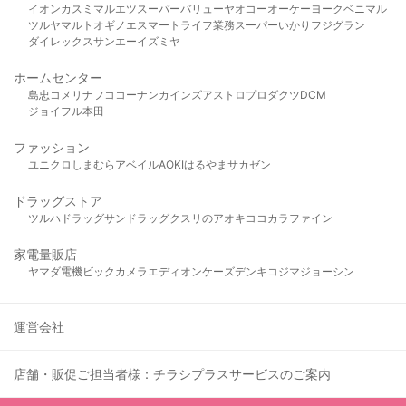
イオン
カスミ
マルエツ
スーパーバリュー
ヤオコー
オーケー
ヨークベニマル
ツルヤ
マルト
オギノ
エスマート
ライフ
業務スーパー
いかり
フジグラン
ダイレックス
サンエー
イズミヤ
ホームセンター
島忠
コメリ
ナフコ
コーナン
カインズ
アストロプロダクツ
DCM
ジョイフル本田
ファッション
ユニクロ
しまむら
アベイル
AOKI
はるやま
サカゼン
ドラッグストア
ツルハドラッグ
サンドラッグ
クスリのアオキ
ココカラファイン
家電量販店
ヤマダ電機
ビックカメラ
エディオン
ケーズデンキ
コジマ
ジョーシン
運営会社
店舗・販促ご担当者様：チラシプラスサービスのご案内