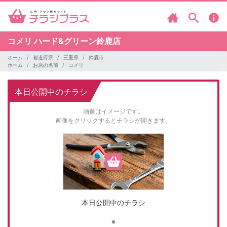
コメリ
ハード&グリーン鈴鹿店
ホーム
都道府県
三重県
鈴鹿市
ホーム
お店の名前
コメリ
本日公開中のチラシ
画像はイメージです。
画像をクリックするとチラシが開きます。
本日公開中のチラシ