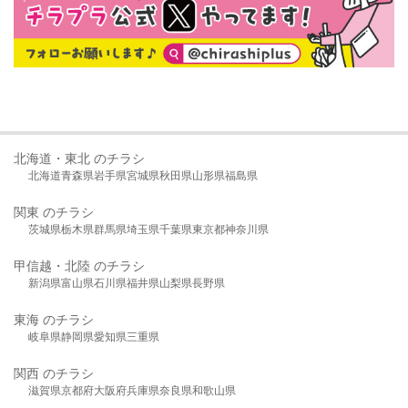
北海道・東北 のチラシ
北海道
青森県
岩手県
宮城県
秋田県
山形県
福島県
関東 のチラシ
茨城県
栃木県
群馬県
埼玉県
千葉県
東京都
神奈川県
甲信越・北陸 のチラシ
新潟県
富山県
石川県
福井県
山梨県
長野県
東海 のチラシ
岐阜県
静岡県
愛知県
三重県
関西 のチラシ
滋賀県
京都府
大阪府
兵庫県
奈良県
和歌山県