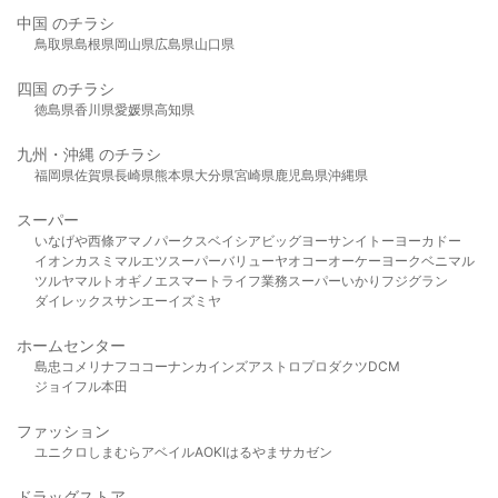
中国 のチラシ
鳥取県
島根県
岡山県
広島県
山口県
四国 のチラシ
徳島県
香川県
愛媛県
高知県
九州・沖縄 のチラシ
福岡県
佐賀県
長崎県
熊本県
大分県
宮崎県
鹿児島県
沖縄県
スーパー
いなげや
西條
アマノパークス
ベイシア
ビッグヨーサン
イトーヨーカドー
イオン
カスミ
マルエツ
スーパーバリュー
ヤオコー
オーケー
ヨークベニマル
ツルヤ
マルト
オギノ
エスマート
ライフ
業務スーパー
いかり
フジグラン
ダイレックス
サンエー
イズミヤ
ホームセンター
島忠
コメリ
ナフコ
コーナン
カインズ
アストロプロダクツ
DCM
ジョイフル本田
ファッション
ユニクロ
しまむら
アベイル
AOKI
はるやま
サカゼン
ドラッグストア