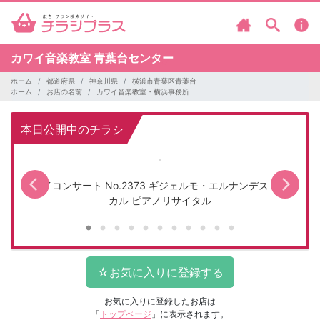
カワイ音楽教室 青葉台センター
ホーム
都道府県
神奈川県
横浜市青葉区青葉台
ホーム
お店の名前
カワイ音楽教室・横浜事務所
本日公開中のチラシ
カワイコンサート No.2373 ギジェルモ・エルナンデス・バロ
カワ
カル ピアノリサイタル
お気に入りに登録したお店は
「
トップページ
」に表示されます。