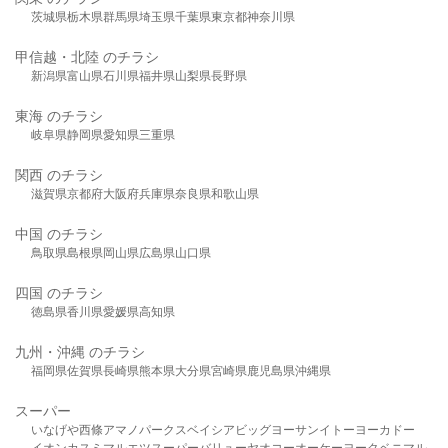
茨城県
栃木県
群馬県
埼玉県
千葉県
東京都
神奈川県
甲信越・北陸 のチラシ
新潟県
富山県
石川県
福井県
山梨県
長野県
東海 のチラシ
岐阜県
静岡県
愛知県
三重県
関西 のチラシ
滋賀県
京都府
大阪府
兵庫県
奈良県
和歌山県
中国 のチラシ
鳥取県
島根県
岡山県
広島県
山口県
四国 のチラシ
徳島県
香川県
愛媛県
高知県
九州・沖縄 のチラシ
福岡県
佐賀県
長崎県
熊本県
大分県
宮崎県
鹿児島県
沖縄県
スーパー
いなげや
西條
アマノパークス
ベイシア
ビッグヨーサン
イトーヨーカドー
イオン
カスミ
マルエツ
スーパーバリュー
ヤオコー
オーケー
ヨークベニマル