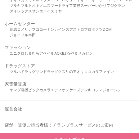
ツルヤ
マルト
オギノ
エスマート
ライフ
業務スーパー
いかり
フジグラン
ダイレックス
サンエー
イズミヤ
ホームセンター
島忠
コメリ
ナフコ
コーナン
カインズ
アストロプロダクツ
DCM
ジョイフル本田
ファッション
ユニクロ
しまむら
アベイル
AOKI
はるやま
サカゼン
ドラッグストア
ツルハドラッグ
サンドラッグ
クスリのアオキ
ココカラファイン
家電量販店
ヤマダ電機
ビックカメラ
エディオン
ケーズデンキ
コジマ
ジョーシン
運営会社
店舗・販促ご担当者様：チラシプラスサービスのご案内