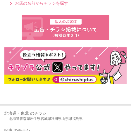
お店の名前からチラシを探す
北海道・東北 のチラシ
北海道
青森県
岩手県
宮城県
秋田県
山形県
福島県
関東 のチラシ