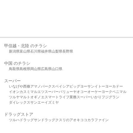
甲信越・北陸 のチラシ
新潟県
富山県
石川県
福井県
山梨県
長野県
中国 のチラシ
鳥取県
島根県
岡山県
広島県
山口県
スーパー
いなげや
西條
アマノパークス
ベイシア
ビッグヨーサン
イトーヨーカドー
イオン
カスミ
マルエツ
スーパーバリュー
ヤオコー
オーケー
ヨークベニマル
ツルヤ
マルト
オギノ
エスマート
ライフ
業務スーパー
いかり
フジグラン
ダイレックス
サンエー
イズミヤ
ドラッグストア
ツルハドラッグ
サンドラッグ
クスリのアオキ
ココカラファイン