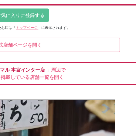
たお店は
「
トップページ
」に表示されます。
式店舗ページを開く
ニマル
本宮インター店
」周辺で
を掲載している店舗一覧を開く