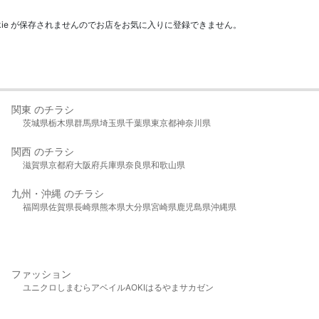
kie が保存されませんのでお店をお気に入りに登録できません。
関東 のチラシ
茨城県
栃木県
群馬県
埼玉県
千葉県
東京都
神奈川県
関西 のチラシ
滋賀県
京都府
大阪府
兵庫県
奈良県
和歌山県
九州・沖縄 のチラシ
福岡県
佐賀県
長崎県
熊本県
大分県
宮崎県
鹿児島県
沖縄県
ファッション
ユニクロ
しまむら
アベイル
AOKI
はるやま
サカゼン