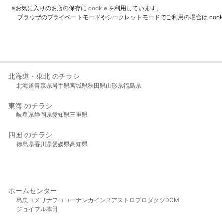
※お気に入りのお店の保存に
cookie
を利用しています。
ブラウザのプライベートモードやシークレットモードでご利用の場合は coo
北海道・東北 のチラシ
北海道
青森県
岩手県
宮城県
秋田県
山形県
福島県
東海 のチラシ
岐阜県
静岡県
愛知県
三重県
四国 のチラシ
徳島県
香川県
愛媛県
高知県
ホームセンター
島忠
コメリ
ナフコ
コーナン
カインズ
アストロプロダクツ
DCM
ジョイフル本田