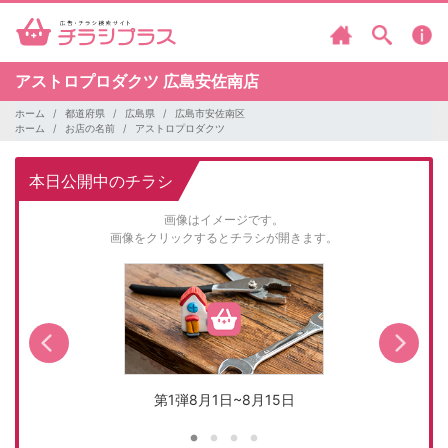
アストロプロダクツ
広島安佐南店
ホーム
都道府県
広島県
広島市安佐南区
ホーム
お店の名前
アストロプロダクツ
本日公開中のチラシ
画像はイメージです。
画像をクリックするとチラシが開きます。
第1弾8月1日~8月15日