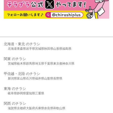
北海道・東北 のチラシ
北海道
青森県
岩手県
宮城県
秋田県
山形県
福島県
関東 のチラシ
茨城県
栃木県
群馬県
埼玉県
千葉県
東京都
神奈川県
甲信越・北陸 のチラシ
新潟県
富山県
石川県
福井県
山梨県
長野県
東海 のチラシ
岐阜県
静岡県
愛知県
三重県
関西 のチラシ
滋賀県
京都府
大阪府
兵庫県
奈良県
和歌山県