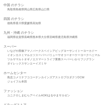
中国 のチラシ
鳥取県
島根県
岡山県
広島県
山口県
四国 のチラシ
徳島県
香川県
愛媛県
高知県
九州・沖縄 のチラシ
福岡県
佐賀県
長崎県
熊本県
大分県
宮崎県
鹿児島県
沖縄県
スーパー
いなげや
西條
アマノパークス
ベイシア
ビッグヨーサン
イトーヨーカドー
イオン
カスミ
マルエツ
スーパーバリュー
ヤオコー
オーケー
ヨークベニマル
ツルヤ
マルト
オギノ
エスマート
ライフ
業務スーパー
いかり
フジグラン
ダイレックス
サンエー
イズミヤ
ホームセンター
島忠
コメリ
ナフコ
コーナン
カインズ
アストロプロダクツ
DCM
ジョイフル本田
ファッション
ユニクロ
しまむら
アベイル
AOKI
はるやま
サカゼン
ドラッグストア