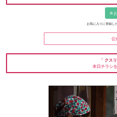
お気に入りに登録し
公
「
クスリ
本日チラシ