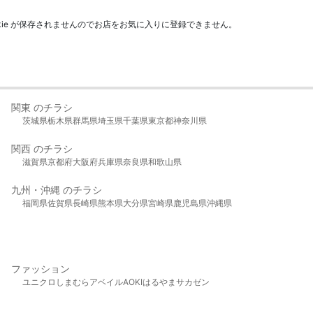
kie が保存されませんのでお店をお気に入りに登録できません。
関東 のチラシ
茨城県
栃木県
群馬県
埼玉県
千葉県
東京都
神奈川県
関西 のチラシ
滋賀県
京都府
大阪府
兵庫県
奈良県
和歌山県
九州・沖縄 のチラシ
福岡県
佐賀県
長崎県
熊本県
大分県
宮崎県
鹿児島県
沖縄県
ファッション
ユニクロ
しまむら
アベイル
AOKI
はるやま
サカゼン