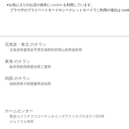
※お気に入りのお店の保存に
cookie
を利用しています。
ブラウザのプライベートモードやシークレットモードでご利用の場合は coo
北海道・東北 のチラシ
北海道
青森県
岩手県
宮城県
秋田県
山形県
福島県
東海 のチラシ
岐阜県
静岡県
愛知県
三重県
四国 のチラシ
徳島県
香川県
愛媛県
高知県
ホームセンター
島忠
コメリ
ナフコ
コーナン
カインズ
アストロプロダクツ
DCM
ジョイフル本田