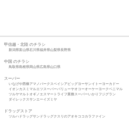
甲信越・北陸 のチラシ
新潟県
富山県
石川県
福井県
山梨県
長野県
中国 のチラシ
鳥取県
島根県
岡山県
広島県
山口県
スーパー
いなげや
西條
アマノパークス
ベイシア
ビッグヨーサン
イトーヨーカドー
イオン
カスミ
マルエツ
スーパーバリュー
ヤオコー
オーケー
ヨークベニマル
ツルヤ
マルト
オギノ
エスマート
ライフ
業務スーパー
いかり
フジグラン
ダイレックス
サンエー
イズミヤ
ドラッグストア
ツルハドラッグ
サンドラッグ
クスリのアオキ
ココカラファイン