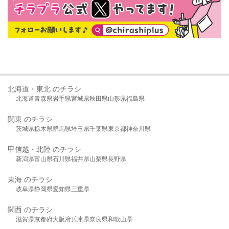
北海道・東北 のチラシ
北海道
青森県
岩手県
宮城県
秋田県
山形県
福島県
関東 のチラシ
茨城県
栃木県
群馬県
埼玉県
千葉県
東京都
神奈川県
甲信越・北陸 のチラシ
新潟県
富山県
石川県
福井県
山梨県
長野県
東海 のチラシ
岐阜県
静岡県
愛知県
三重県
関西 のチラシ
滋賀県
京都府
大阪府
兵庫県
奈良県
和歌山県