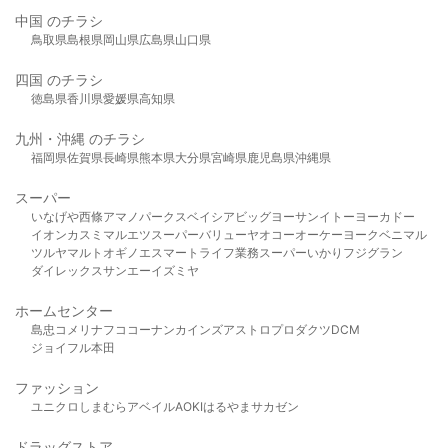
中国 のチラシ
鳥取県
島根県
岡山県
広島県
山口県
四国 のチラシ
徳島県
香川県
愛媛県
高知県
九州・沖縄 のチラシ
福岡県
佐賀県
長崎県
熊本県
大分県
宮崎県
鹿児島県
沖縄県
スーパー
いなげや
西條
アマノパークス
ベイシア
ビッグヨーサン
イトーヨーカドー
イオン
カスミ
マルエツ
スーパーバリュー
ヤオコー
オーケー
ヨークベニマル
ツルヤ
マルト
オギノ
エスマート
ライフ
業務スーパー
いかり
フジグラン
ダイレックス
サンエー
イズミヤ
ホームセンター
島忠
コメリ
ナフコ
コーナン
カインズ
アストロプロダクツ
DCM
ジョイフル本田
ファッション
ユニクロ
しまむら
アベイル
AOKI
はるやま
サカゼン
ドラッグストア